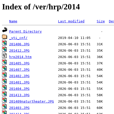
Index of /ver/hrp/2014
Name
Last modified
Size
De
Parent Directory
_vti_cnf/
201406.JPG
201412.JPG
hrp2014.htm
201405.JPG
201407.JPG
201402.JPG
201401.JPG
201404.JPG
201413.JPG
201409naturtheater.JPG
201403.JPG