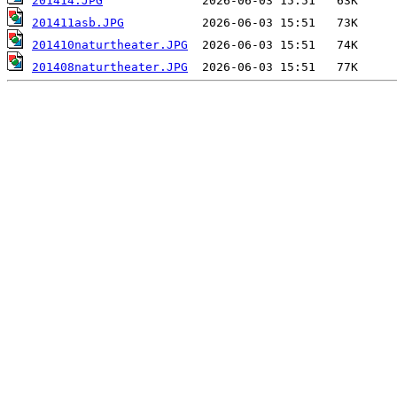
201414.JPG
201411asb.JPG
201410naturtheater.JPG
201408naturtheater.JPG