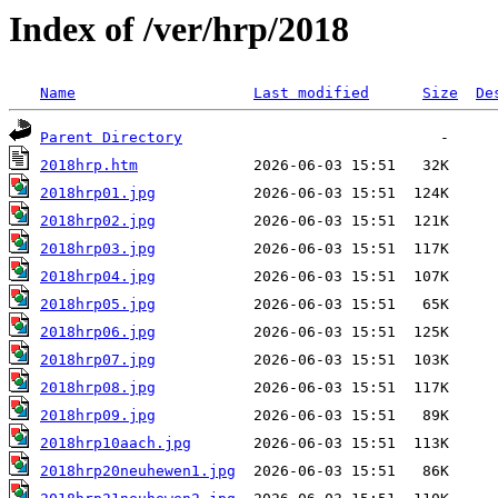
Index of /ver/hrp/2018
Name
Last modified
Size
De
Parent Directory
2018hrp.htm
2018hrp01.jpg
2018hrp02.jpg
2018hrp03.jpg
2018hrp04.jpg
2018hrp05.jpg
2018hrp06.jpg
2018hrp07.jpg
2018hrp08.jpg
2018hrp09.jpg
2018hrp10aach.jpg
2018hrp20neuhewen1.jpg