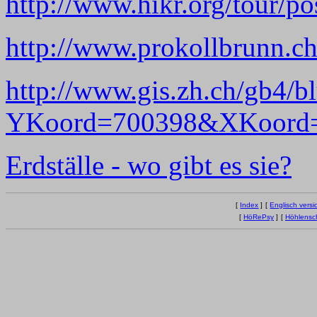
http://www.hikr.org/tour/p
http://www.prokollbrunn.ch
http://www.gis.zh.ch/gb4/bl
YKoord=700398&XKoord=
Erdställe - wo gibt es sie?
[
Index
]
[
Englisch versi
[
HöRePsy
]
[
Höhlensc