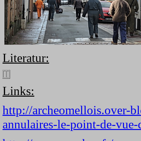
Literatur:
Links:
http://archeomellois.over-bl
annulaires-le-point-de-vue-