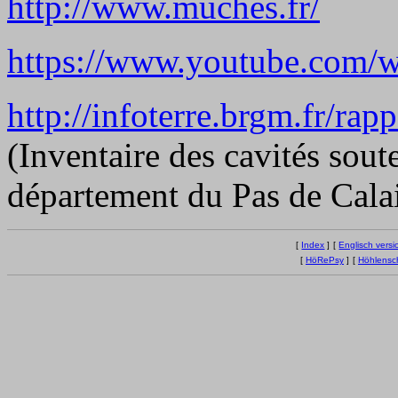
http://www.muches.fr/
https://www.youtube.com
http://infoterre.brgm.fr/ra
(Inventaire des cavités sout
département du Pas de Cala
[
Index
]
[
Englisch versi
[
HöRePsy
]
[
Höhlensc