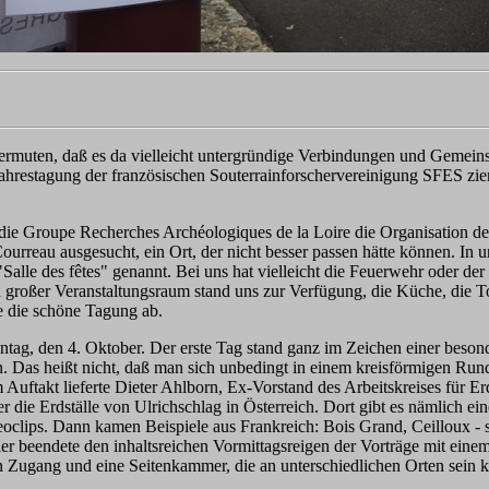
ermuten, daß es da vielleicht untergründige Verbindungen und Gemein
 Jahrestagung der französischen Souterrainforschervereinigung SFES ziem
die Groupe Recherches Archéologiques de la Loire die Organisation de
reau ausgesucht, ein Ort, der nicht besser passen hätte können. In un
Salle des fêtes" genannt. Bei uns hat vielleicht die Feuerwehr oder de
in großer Veranstaltungsraum stand uns zur Verfügung, die Küche, die T
e die schöne Tagung ab.
ag, den 4. Oktober. Der erste Tag stand ganz im Zeichen einer besonde
. Das heißt nicht, daß man sich unbedingt in einem kreisförmigen Run
ftakt lieferte Dieter Ahlborn, Ex-Vorstand des Arbeitskreises für Erds
r die Erdställe von Ulrichschlag in Österreich. Dort gibt es nämlich 
eoclips. Dann kamen Beispiele aus Frankreich: Bois Grand, Ceilloux - s
ier beendete den inhaltsreichen Vormittagsreigen der Vorträge mit ei
n Zugang und eine Seitenkammer, die an unterschiedlichen Orten sein ka