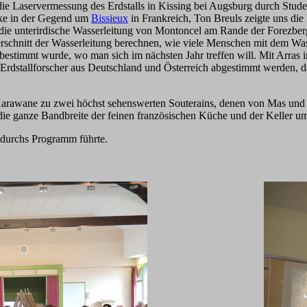
 die Laservermessung des Erdstalls in Kissing bei Augsburg durch Stu
rke in der Gegend um
Bissieux
in Frankreich, Ton Breuls zeigte uns die
 die unterirdische Wasserleitung von Montoncel am Rande der Forezberge
rschnitt der Wasserleitung berechnen, wie viele Menschen mit dem Wa
 bestimmt wurde, wo man sich im nächsten Jahr treffen will. Mit Arra
r Erdstallforscher aus Deutschland und Österreich abgestimmt werden, 
 Karawane zu zwei höchst sehenswerten Souterains, denen von Mas und v
 die ganze Bandbreite der feinen französischen Küche und der Keller u
n durchs Programm führte.