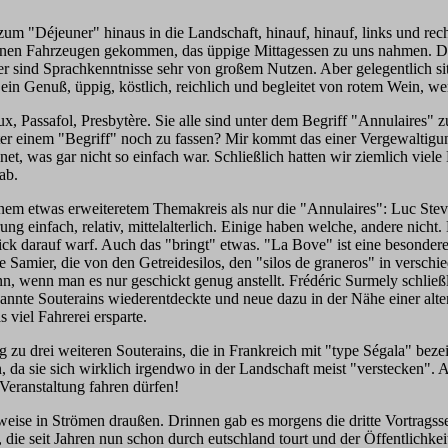
en zum "Déjeuner" hinaus in die Landschaft, hinauf, hinauf, links und r
enen Fahrzeugen gekommen, das üppige Mittagessen zu uns nahmen. Da sp
r sind Sprachkenntnisse sehr von großem Nutzen. Aber gelegentlich sit
ein Genuß, üppig, köstlich, reichlich und begleitet von rotem Wein, we
x, Passafol, Presbytère. Sie alle sind unter dem Begriff "Annulaires"
ter einem "Begriff" noch zu fassen? Mir kommt das einer Vergewaltigu
et, was gar nicht so einfach war. Schließlich hatten wir ziemlich vie
gab.
nem etwas erweiteretem Themakreis als nur die "Annulaires": Luc Steve
ng einfach, relativ, mittelalterlich. Einige haben welche, andere nicht.
ick darauf warf. Auch das "bringt" etwas. "La Bove" ist eine besonde
Samier, die von den Getreidesilos, den "silos de graneros" in verschi
kann, wenn man es nur geschickt genug anstellt. Frédéric Surmely schl
te Souterains wiederentdeckte und neue dazu in der Nähe einer alte
viel Fahrerei ersparte.
 zu drei weiteren Souterains, die in Frankreich mit "type Ségala" be
, da sie sich wirklich irgendwo in der Landschaft meist "verstecken". 
Veranstaltung fahren dürfen!
ilweise in Strömen draußen. Drinnen gab es morgens die dritte Vortrags
r, die seit Jahren nun schon durch eutschland tourt und der Öffentlichk