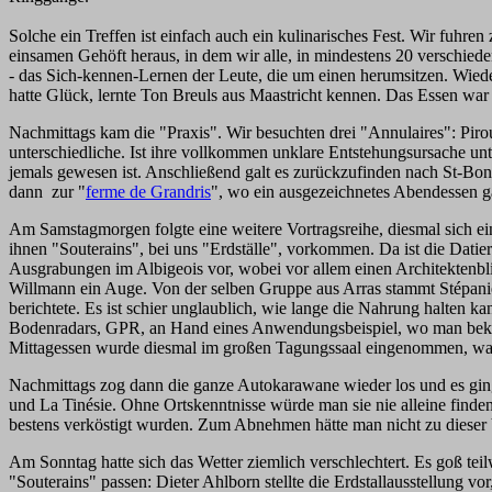
Solche ein Treffen ist einfach auch ein kulinarisches Fest. Wir fuhr
einsamen Gehöft heraus, in dem wir alle, in mindestens 20 verschied
- das Sich-kennen-Lernen der Leute, die um einen herumsitzen. Wiede
hatte Glück, lernte Ton Breuls aus Maastricht kennen. Das Essen war 
Nachmittags kam die "Praxis". Wir besuchten drei "Annulaires": Pirou
unterschiedliche. Ist ihre vollkommen unklare Entstehungsursache un
jemals gewesen ist. Anschließend galt es zurückzufinden nach St-Bonn
dann zur "
ferme de Grandris
", wo ein ausgezeichnetes Abendessen 
Am Samstagmorgen folgte eine weitere Vortragsreihe, diesmal sich ei
ihnen "Souterains", bei uns "Erdställe", vorkommen. Da ist die Datieru
Ausgrabungen im Albigeois vor, wobei vor allem einen Architektenbl
Willmann ein Auge. Von der selben Gruppe aus Arras stammt Stépanie 
berichtete. Es ist schier unglaublich, wie lange die Nahrung halten 
Bodenradars, GPR, an Hand eines Anwendungsbeispiel, wo man bekann
Mittagessen wurde diesmal im großen Tagungssaal eingenommen, was 
Nachmittags zog dann die ganze Autokarawane wieder los und es ging
und La Tinésie. Ohne Ortskenntnisse würde man sie nie alleine finden
bestens verköstigt wurden. Zum Abnehmen hätte man nicht zu dieser 
Am Sonntag hatte sich das Wetter ziemlich verschlechtert. Es goß te
"Souterains" passen: Dieter Ahlborn stellte die Erdstallausstellung vo