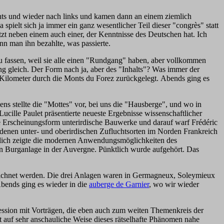
echts und wieder nach links und kamen dann an einem ziemlich
ielt sich ja immer ein ganz wesentlicher Teil dieser "congrès" statt
zt neben einem auch einer, der Kenntnisse des Deutschen hat. Ich
nn man ihn bezahlte, was passierte.
 zu fassen, weil sie alle einen "Rundgang" haben, aber vollkommen
ng gleich. Der Form nach ja, aber des "Inhalts"? Was immer der
le Kilometer durch die Monts du Forez zurückgelegt. Abends ging es
ns stellte die "Mottes" vor, bei uns die "Hausberge", und wo in
 Lucille Paulet präsentierte neueste Ergebnisse wissenschaftlicher
re Erscheinungsform unterirdische Bauwerke und darauf warf Frédéric
edenen unter- und oberirdischen Zufluchtsorten im Norden Frankreich
ießlich zeigte die modernen Anwendungsmöglichkeiten des
n Burganlage in der Auvergne. Pünktlich wurde aufgehört. Das
zeichnet werden. Die drei Anlagen waren in Germagneux, Soleymieux
Abends ging es wieder in die
auberge de Garnier
, wo wir wieder
session mit Vorträgen, die eben auch zum weiten Themenkreis der
eit auf sehr anschauliche Weise dieses rätselhafte Phänomen nahe