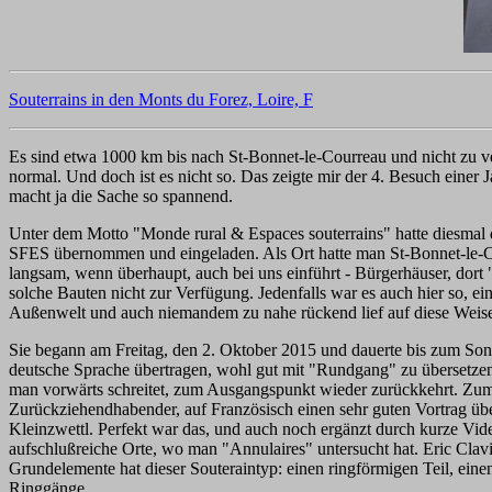
Souterrains in den Monts du Forez, Loire, F
Es sind etwa 1000 km bis nach St-Bonnet-le-Courreau und nicht zu v
normal. Und doch ist es nicht so. Das zeigte mir der 4. Besuch einer
macht ja die Sache so spannend.
Unter dem Motto "Monde rural & Espaces souterrains" hatte diesmal 
SFES übernommen und eingeladen. Als Ort hatte man St-Bonnet-le-Cour
langsam, wenn überhaupt, auch bei uns einführt - Bürgerhäuser, dort "
solche Bauten nicht zur Verfügung. Jedenfalls war es auch hier so, e
Außenwelt und auch niemandem zu nahe rückend lief auf diese Weis
Sie begann am Freitag, den 2. Oktober 2015 und dauerte bis zum Sonnt
deutsche Sprache übertragen, wohl gut mit "Rundgang" zu übersetzen
man vorwärts schreitet, zum Ausgangspunkt wieder zurückkehrt. Zum Au
Zurückziehendhabender, auf Französisch einen sehr guten Vortrag übe
Kleinzwettl. Perfekt war das, und auch noch ergänzt durch kurze Vid
aufschlußreiche Orte, wo man "Annulaires" untersucht hat. Eric Clav
Grundelemente hat dieser Souteraintyp: einen ringförmigen Teil, eine
Ringgänge.