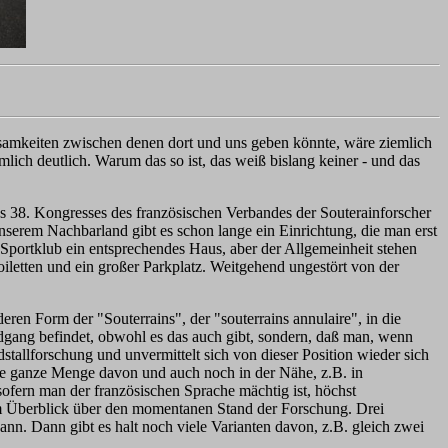
samkeiten zwischen denen dort und uns geben könnte, wäre ziemlich
lich deutlich. Warum das so ist, das weiß bislang keiner - und das
s 38. Kongresses des französischen Verbandes der Souterainforscher
serem Nachbarland gibt es schon lange ein Einrichtung, die man erst
r Sportklub ein entsprechendes Haus, aber der Allgemeinheit stehen
oiletten und ein großer Parkplatz. Weitgehend ungestört von der
ren Form der "Souterrains", der "souterrains annulaire", in die
dgang befindet, obwohl es das auch gibt, sondern, daß man, wenn
tallforschung und unvermittelt sich von dieser Position wieder sich
eine ganze Menge davon und auch noch in der Nähe, z.B. in
ofern man der französischen Sprache mächtig ist, höchst
nem Überblick über den momentanen Stand der Forschung. Drei
nn. Dann gibt es halt noch viele Varianten davon, z.B. gleich zwei