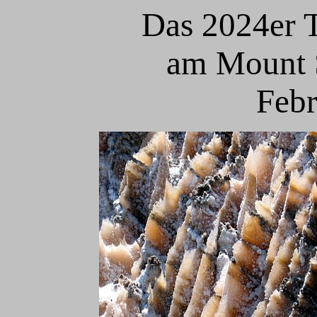
Das 2024er 
am Mount S
Febr