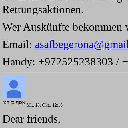
Rettungsaktionen.
Wer Auskünfte bekommen w
Email:
asafbegerona@gmai
Handy: +972525238303 / 
אסף בז'רנו
Mi., 18. Okt., 12:16
Dear friends,