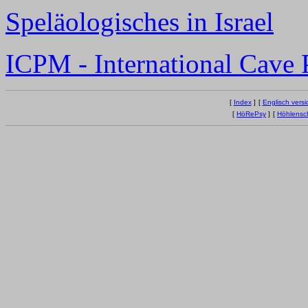
Speläologisches in Israel
ICPM - International Cave
[
Index
]
[
Englisch versi
[
HöRePsy
]
[
Höhlensc