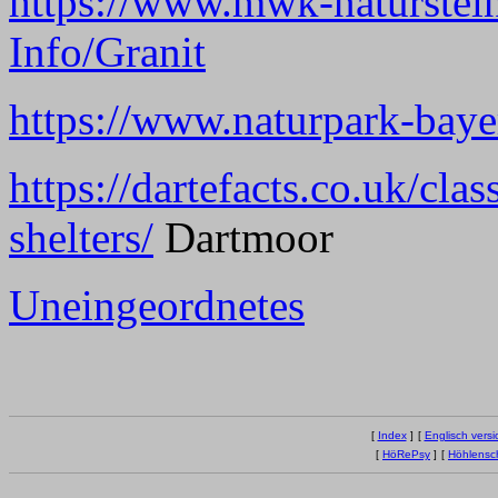
https://www.mwk-naturstein
Info/Granit
https://www.naturpark-baye
https://dartefacts.co.uk/cla
shelters/
Dartmoor
Uneingeordnetes
[
Index
]
[
Englisch versi
[
HöRePsy
]
[
Höhlensc