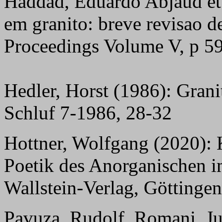
Haddad, Eduardo Abjaud et 
em granito: breve revisao d
Proceedings Volume V, p 59
Hedler, Horst (1986): Granit
Schluf 7-1986, 28-32
Hottner, Wolfgang (2020): K
Poetik des Anorganischen i
Wallstein-Verlag, Göttinge
Pavuza, Rudolf, Romani, Ju