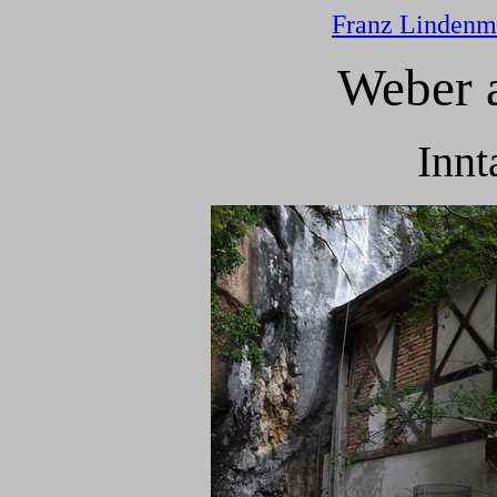
Franz Lindenm
Weber 
Innt