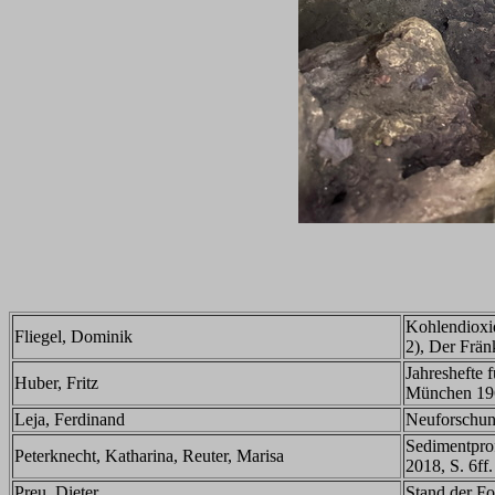
Kohlendioxi
Fliegel, Dominik
2), Der Frän
Jahreshefte 
Huber, Fritz
München 19
Leja, Ferdinand
Neuforschung
Sedimentpro
Peterknecht, Katharina, Reuter, Marisa
2018, S. 6ff.
Preu, Dieter
Stand der Fo