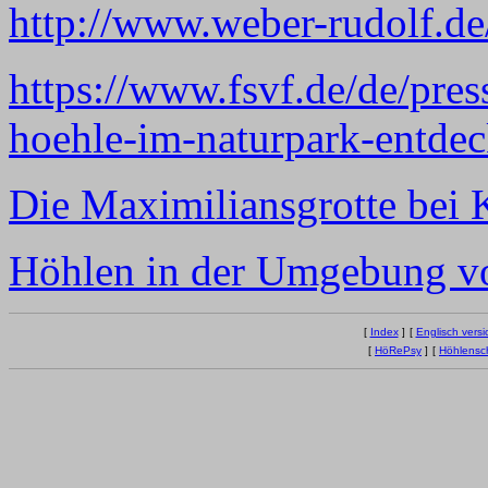
http://www.weber-rudolf.d
https://www.fsvf.de/de/pres
hoehle-im-naturpark-entdec
Die Maximiliansgrotte bei 
Höhlen in der Umgebung vo
[
Index
]
[
Englisch versi
[
HöRePsy
]
[
Höhlensc