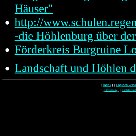
Häuser"
http://www.schulen.rege
-die Höhlenburg über der
Förderkreis Burgruine L
Landschaft und Höhlen d
[
Index
]
[
Englisch versi
[
HöRePsy
]
[
Höhlensc