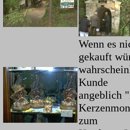
Wenn es ni
gekauft wü
wahrscheinl
Kunde
angeblich "
Kerzenmons
zum