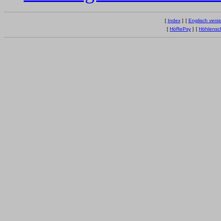
[
Index
]
[
Englisch versi
[
HöRePsy
]
[
Höhlensc