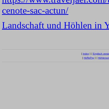
cenote-sac-actun/
Landschaft und Höhlen in 
[
Index
]
[
Englisch versi
[
HöRePsy
]
[
Höhlensc