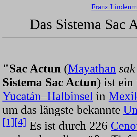
Franz Lindenm
Das Sistema Sac 
"Sac Actun
(
Mayathan
sak
Sistema Sac Actun
) ist ei
Yucatán–Halbinsel
in
Mexi
um das längste bekannte
Un
[1]
[4]
Es ist durch 226
Ceno