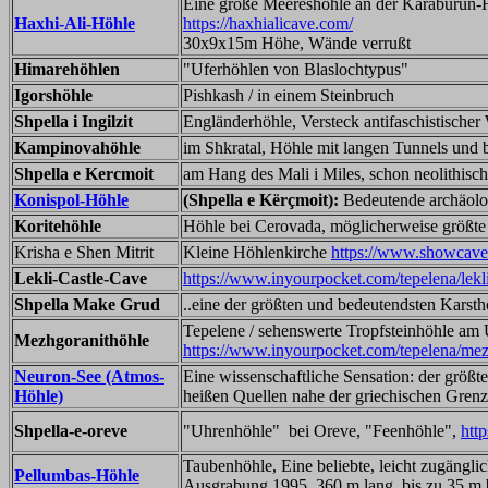
Eine große Meereshöhle an der Karaburun-H
Haxhi-Ali-Höhle
https://haxhialicave.com/
30x9x15m Höhe, Wände verrußt
Himarehöhlen
"Uferhöhlen von Blaslochtypus"
Igorshöhle
Pishkash / in einem Steinbruch
Shpella i Ingilzit
Engländerhöhle, Versteck antifaschistische
Kampinovahöhle
im Shkratal, Höhle mit langen Tunnels und b
Shpella e Kercmoit
am Hang des Mali i Miles, schon neolithisc
Konispol-Höhle
(Shpella e Kërçmoit):
Bedeutende archäolog
Koritehöhle
Höhle bei Cerovada, möglicherweise größte
Krisha e Shen Mitrit
Kleine Höhlenkirche
https://www.showcaves
Lekli-Castle-Cave
https://www.inyourpocket.com/tepelena/lekl
Shpella Make Grud
..eine der größten und bedeutendsten Karst
Tepelene / sehenswerte Tropfsteinhöhle am 
Mezhgoranithöhle
https://www.inyourpocket.com/tepelena/me
Neuron-See (Atmos-
Eine wissenschaftliche Sensation: der größte
Höhle)
heißen Quellen nahe der griechischen Gren
Shpella-e-oreve
"Uhrenhöhle" bei Oreve, "Feenhöhle",
http
Taubenhöhle, Eine beliebte, leicht zugänglic
Pellumbas-Höhle
Ausgrabung 1995, 360 m lang, bis zu 35 m b