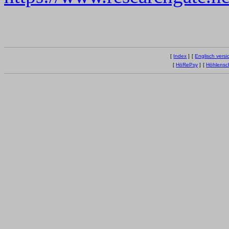
[
Index
]
[
Englisch versi
[
HöRePsy
]
[
Höhlensc