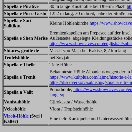
Shpella e Pirative
30 m lange Karsthöhle bei Dhermi-Plazh
ht
Shpella e Pirro Goshi
1252 m lang, 30 m breit, nahe der Straße na
Shpella e Sari
Kleine Höhlenkirche
https://www.showcaves.
Salltikut
Eremitenkapellen am Prepasee auf der Insel 
Shpella e Shen Merise
Außenseite, abgelegte Kleidungsstücke soll
https://www.showcaves.com/english/al/subt
Shtares, grotte de
Massif von Maja bei Kakise, 8,2 km lang
Teufelshöhle
bei Sovjah
Shpella e Thelle
Tiefe Höhle
Bekannteste Höhle Albaniens wegen der in 
Shpella e Trenit
https://www.kultplus.com/lajme/historia-e-las
https://discoverkorca.al/listing/shpella-e-treni
Ponorhöhle,
https://www.showcaves.com/engl
Shpella a Valit
lang=sq
Vanistahöhle
Gjirokastra / Wasserhöhle
Velcahöhle
Vlora / Tropfsteinhöhle
Viroit-Höhle
(Syri i
Eine tiefe Karstquelle und Unterwasserhöhle
Kaltër)