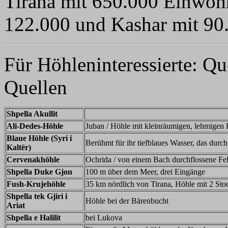
Tirana mit 650.000 Einwohn
122.000 und Kashar mit 90
Für Höhleninteressierte: 
Quellen
Shpella Akullit
Ali-Dedes-Höhle
Juban / Höhle mit kleinräumigen, lehmigen 
Blaue Höhle (Syri i
Berühmt für ihr tiefblaues Wasser, das durch
Kaltër)
Cervenakhöhle
Ochrida / von einem Bach durchflossene Fel
Shpella Duke Gjon
100 m über dem Meer, drei Eingänge
Fush-Krujehöhle
35 km nördlich von Tirana, Höhle mit 2 St
Shpella tek Gjiri i
Höhle bei der Bärenbucht
Ariat
Shpella e Halilit
bei Lukova