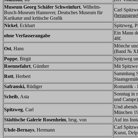
Museum Georg Schäfer Schweinfurt
, Wilhelm-
Carl Spitzw
Busch-Museum Hannover, Deutsches Museum für
(herausgege
Karikatur und kritische Grafik
Nickel
, Eckhart
Spitzweg, P
Ein Mann de
ohne Verfasserangabe
48f.
Mönche und 
Ost
, Hans
(Band № XI.
Poppe
, Birgit
Spitzweg un
Roennefahrt
, Günther
Mit Spitzwe
Sammlung Sc
Rott
, Herbert
Staatsgemä
Safranski,
Rüdiger
Romantik - E
Sonntag in 
Scheib
, Asta
und Campe)
Und abends 
Spitzweg
, Carl
München 1
Städtische Galerie Rosenheim
, hrsg. von
Auf ins Inn
Carl Spitzw
Uhde-Bernays
, Hermann
Kunst, Delp