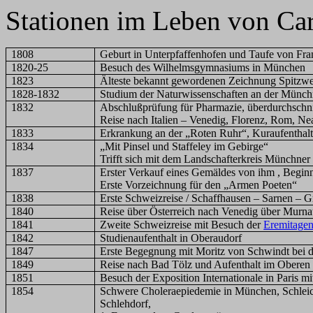
Stationen im Leben von Car
1808
Geburt in Unterpfaffenhofen und Taufe von Fra
1820-25
Besuch des Wilhelmsgymnasiums in München
1823
Älteste bekannt gewordenen Zeichnung Spitzw
1828-1832
Studium der Naturwissenschaften an der Münchn
1832
Abschlußprüfung für Pharmazie, überdurchschni
Reise nach Italien – Venedig, Florenz, Rom, Ne
1833
Erkrankung an der „Roten Ruhr“, Kuraufenthal
1834
„Mit Pinsel und Staffeley im Gebirge“
Trifft sich mit dem Landschafterkreis Münchner
1837
Erster Verkauf eines Gemäldes von ihm , Beginn
Erste Vorzeichnung für den „Armen Poeten“
1838
Erste Schweizreise / Schaffhausen – Sarnen – 
1840
Reise über Österreich nach Venedig über Murn
1841
Zweite Schweizreise mit Besuch der
Eremitagen
1842
Studienaufenthalt in Oberaudorf
1847
Erste Begegnung mit Moritz von Schwindt bei de
1849
Reise nach Bad Tölz und Aufenthalt im Oberen I
1851
Besuch der Exposition Internationale in Paris m
1854
Schwere Choleraepiedemie in München, Schleich
Schlehdorf,