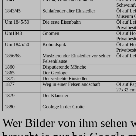
Schweinfu
1843/45
Schlafender alter Einsiedler
Öl auf Le
Museum G
Um 1845/50
Die erste Eisenbahn
Öl auf Le
Privatbesi
Um1848
Gnomen
Öl auf Ho
Privatbesi
Um 1845/50
Koboldspuk
Öl auf Ho
Privatbe
1856/68
Musizierender Einsiedler vor seiner
Öl auf Le
Felsenklause
1860
Disputierende Mönche
1865
Der Geologe
1875
Der verliebte Einsiedler
1877
Weg in einer Felsenlandschaft
Öl auf Pap
27x32 cm
1879
Der Klausner
1880
Geologe in der Grotte
Wer Bilder von ihm sehen wi