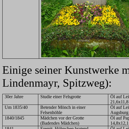
Einige seiner Kunstwerke 
Lindenmayr, Spitzweg):
30er Jahre
Studie einer Felsgrotte
Öl auf Le
21,6x11,8
Um 1835/40
Betender Mönch in einer
Öl auf Le
Felsenhöhle
Augsburg 
1840/1845
Mädchen vor der Grotte
Öl auf Pa
(Badendes Mädchen)
14,8x12,
1841
Eremit, Hühnchen bratend
Öl auf Le