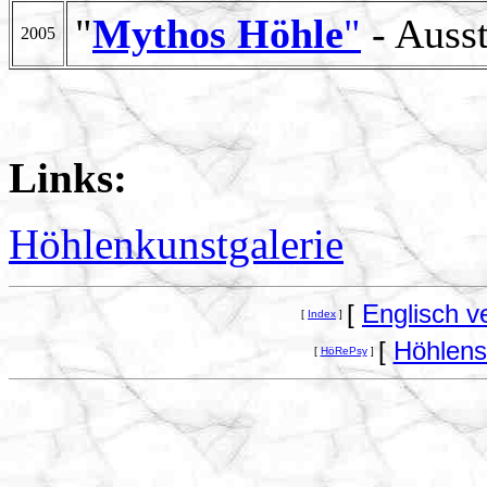
"
Mythos Höhle
"
- Auss
2005
Links:
Höhlenkunstgalerie
[
Englisch v
[
Index
]
[
Höhlens
[
HöRePsy
]