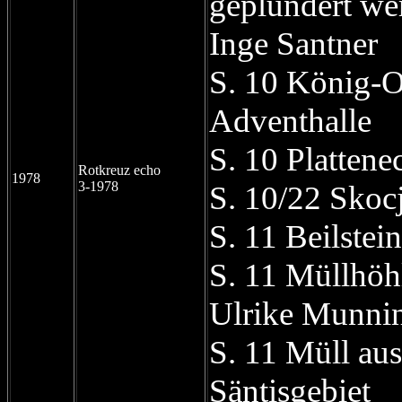
geplündert we
Inge Santner
S. 10 König-O
Adventhalle
S. 10 Plattene
Rotkreuz echo
1978
3-1978
S. 10/22 Skoc
S. 11 Beilstei
S. 11 Müllhöh
Ulrike Munni
S. 11 Müll aus
Säntisgebiet