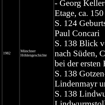
- Georg Keller
Etage, ca. 15
S. 124 Geburts
Paul Concari
S. 138 Blick 
nach Süden, C
Münchner
1982
Höhlengeschichte
bei der erste
S. 138 Gotze
Lindenmayr u
S. 138 Lindw
Lindwurmstoll