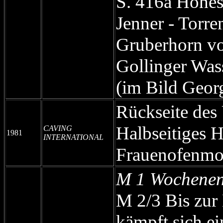
S. 416a Hohe
Jenner - Torren
Gruberhorn vo
Gollinger Wass
(im Bild Georg
Rückseite des
Halbseitiges 
CAVING
1981
INTERNATIONAL
Frauenofenmo
M 1 Wochenend
M 2/3 Bis zur
kämpft sich e