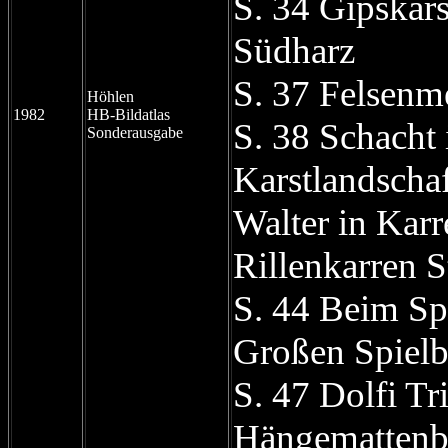
S. 34 Gipskars
Südharz
S. 37 Felsenm
Höhlen
1982
HB-Bildatlas
S. 38 Schacht 
Sonderausgabe
Karstlandscha
Walter in Kar
Rillenkarren 
S. 44 Beim Spi
Großen Spielb
S. 47 Dolfi Tri
Hängemattenb