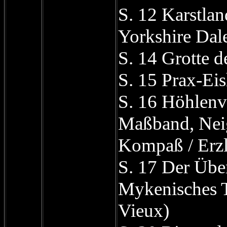
S. 12 Karstlan
Yorkshire Dal
S. 14 Grotte d
S. 15 Prax-Ei
S. 16 Höhlen
Maßband, Nei
Kompaß / Erz
S. 17 Der Über
Mykenisches T
Vieux)