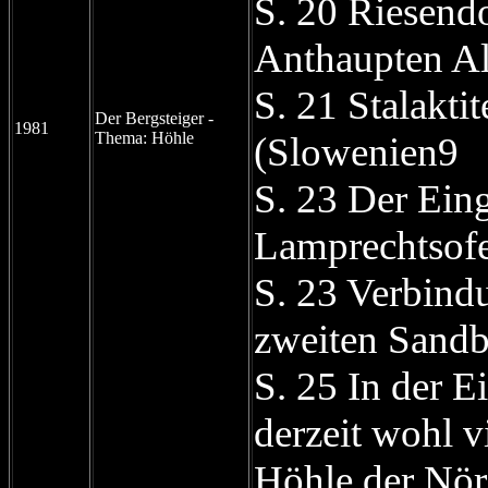
S. 20 Riesendo
Anthaupten A
S. 21 Stalaktit
Der Bergsteiger -
1981
Thema: Höhle
(Slowenien9
S. 23 Der Ei
Lamprechtsof
S. 23 Verbin
zweiten Sand
S. 25 In der E
derzeit wohl v
Höhle der Nör