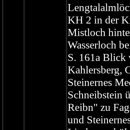
Lengtalalmlöc
KH 2 in der K
Mistloch hinte
Wasserloch be
S. 161a Blick
Kahlersberg, 
Steinernes Me
Schneibstein ü
Reibn" zu Fag
und Steinerne