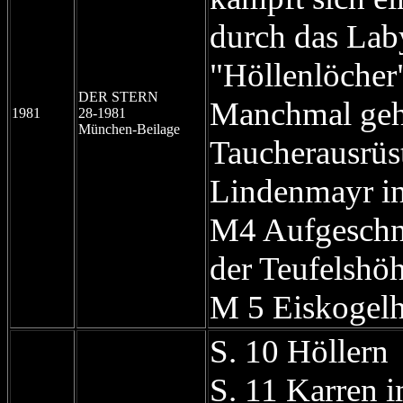
durch das Lab
"Höllenlöcher"
DER STERN
Manchmal geht
1981
28-1981
München-Beilage
Taucherausrüs
Lindenmayr in
M4 Aufgeschni
der Teufelshöh
M 5 Eiskogel
S. 10 Höllern
S. 11 Karren 