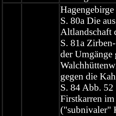
Hagengebirge
S. 80a Die au
Altlandschaft 
S. 81a Zirben
der Umgänge g
Walchhüttenwi
gegen die Kah
S. 84 Abb. 52
Firstkarren i
("subnivaler" 