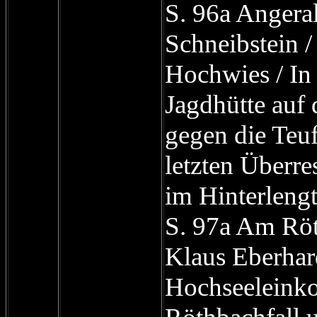
S. 96a Angera
Schneibstein /
Hochwies / In
Jagdhütte auf
gegen die Teuf
letzten Überre
im Hinterlengt
S. 97a Am Rö
Klaus Eberhard
Hochseeleinko