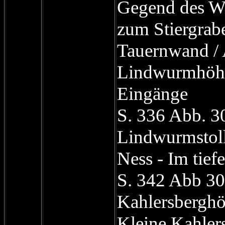
Gegend des W
zum Stiergrab
Tauernwand /
Lindwurmhöhl
Eingänge
S. 336 Abb. 3
Lindwurmstoll
Ness - Im tiefe
S. 342 Abb 30
Kahlersberghö
Kleine Kahlers