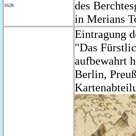
des Berchtes
1628
in Merians T
Eintragung d
"Das Fürstli
aufbewahrt h
Berlin, Preuß
Kartenabteil