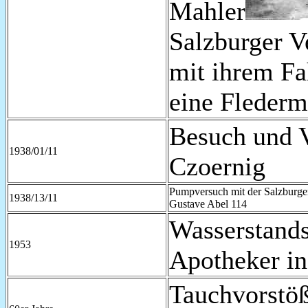
Mahler
Salzburger V
mit ihrem Fah
eine Fleder
Besuch und 
1938/01/11
Czoernig
Pumpversuch mit der Salzburger
1938/13/11
Gustave Abel 114
Wasserstand
1953
Apotheker in
Tauchvorstö