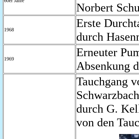
60er Jahre
Norbert Sch
Erste Durcht
1968
durch Hasen
Erneuter Pu
1969
Absenkung d
Tauchgang vo
Schwarzbachl
durch G. Kel
von den Tau