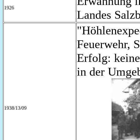
Erwähnung i
1926
Landes Salzb
"Höhlenexped
Feuerwehr, S
Erfolg: kei
in der Umge
1938/13/09