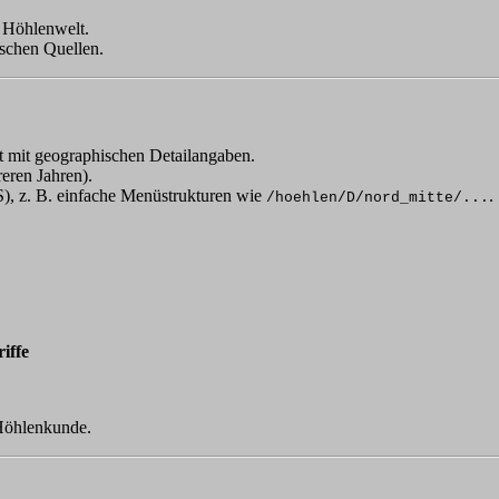
 Höhlenwelt.
schen Quellen.
ft mit geographischen Detailangaben.
eren Jahren).
, z. B. einfache Menüstrukturen wie
.
/hoehlen/D/nord_mitte/...
riffe
 Höhlenkunde.