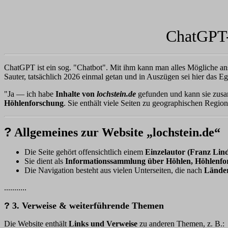
ChatGPT-
ChatGPT ist ein sog. "Chatbot". Mit ihm kann man alles Mögliche a
Sauter, tatsächlich 2026 einmal getan und in Auszügen sei hier das Ege
"Ja — ich habe
Inhalte von
lochstein.de
gefunden und kann sie zusa
Höhlenforschung
. Sie enthält viele Seiten zu geographischen Reg
?
Allgemeines zur Website „lochstein.de“
Die Seite gehört offensichtlich einem
Einzelautor (Franz Li
Sie dient als
Informationssammlung über Höhlen, Höhlenfo
Die Navigation besteht aus vielen Unterseiten, die nach
Lände
...........
?
3. Verweise & weiterführende Themen
Die Website enthält
Links und Verweise
zu anderen Themen, z. B.: