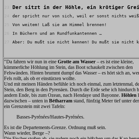
Der sitzt in der Höhle, ein krötiger Gre
23
24
der spricht nur von sich, weil er sonst nichts weiß
25
Von weitem! Laß sie am Himmel brennen!
26
In Büchern und an Rundfunkantennen …
27
Aber: Du mußt sie nicht kennen! Du mußt sie nicht k
"Da fahren wir nun in eine
Grotte am Wasser
– es ist eine kleine,
kümmerliche Höhlung im Stein, das Boot schaukelt zwischen den
Felswänden. Hinten brummt dumpf das Wasser – es hört sich an, we
Fels rollt, als ob er einstürzen wollte.
Und mit meinen Händen befühle ich noch einmal, zum letztenmal, d
Stein, den Berg in den Pyrenäen. Durch die Erde sehe ich hindurch 
andern Ende, bis zum Ozean, nach Hendaye und Bayonne.
Höhlen
l
dazwischen – unten in
Bétharram
stand, fünfzig Meter tief unter de
ein Grenzstein mit zwei Tafeln:
Basses-Pyrénées/Hautes-Pyrénées.
Es ist die Departements-Grenze. Ordnung muß sein.
Wann wieder, Berge –?
Die Fischer stoßen ab, sie rudern noch ein bißchen um das Kap heru