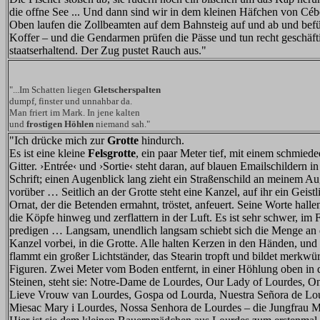
die offne See ... Und dann sind wir in dem kleinen Häfchen von Céb
Oben laufen die Zollbeamten auf dem Bahnsteig auf und ab und befü
Koffer – und die Gendarmen prüfen die Pässe und tun recht geschäft
staatserhaltend. Der Zug pustet Rauch aus."
"...Im Schatten liegen
Gletscherspalten
dumpf, finster und unnahbar da.
Man friert im Mark. In jene kalten
und
frostigen Höhlen
niemand sah."
"Ich drücke mich zur
Grotte
hindurch.
Es ist eine kleine
Felsgrotte
, ein paar Meter tief, mit einem schmiede
Gitter. ›Entrée‹ und ›Sortie‹ steht daran, auf blauen Emailschildern i
Schrift; einen Augenblick lang zieht ein Straßenschild an meinem A
vorüber … Seitlich an der Grotte steht eine Kanzel, auf ihr ein Geistl
Ornat, der die Betenden ermahnt, tröstet, anfeuert. Seine Worte halle
die Köpfe hinweg und zerflattern in der Luft. Es ist sehr schwer, im 
predigen … Langsam, unendlich langsam schiebt sich die Menge an 
Kanzel vorbei, in die Grotte. Alle halten Kerzen in den Händen, und
flammt ein großer Lichtständer, das Stearin tropft und bildet merkwü
Figuren. Zwei Meter vom Boden entfernt, in einer Höhlung oben in 
Steinen, steht sie: Notre-Dame de Lourdes, Our Lady of Lourdes, O
Lieve Vrouw van Lourdes, Gospa od Lourda, Nuestra Señora de Lo
Miesac Mary i Lourdes, Nossa Senhora de Lourdes – die Jungfrau M