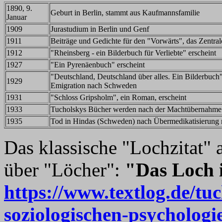
1890, 9.
Geburt in Berlin, stammt aus Kaufmannsfamilie
Januar
1909
Jurastudium in Berlin und Genf
1911
Beiträge und Gedichte für den "Vorwärts", das Zentra
1912
"Rheinsberg - ein Bilderbuch für Verliebte" erscheint
1927
"Ein Pyrenäenbuch" erscheint
"Deutschland, Deutschland über alles. Ein Bilderbuch" 
1929
Emigration nach Schweden
1931
"Schloss Gripsholm", ein Roman, erscheint
1933
Tucholskys Bücher werden nach der Machtübernahme du
1935
Tod in Hindas (Schweden) nach Übermedikatisierung m
Das klassische "Lochzitat" 
über "Löcher":
"Das Loch i
https://www.textlog.de/tuc
soziologischen-psychologi