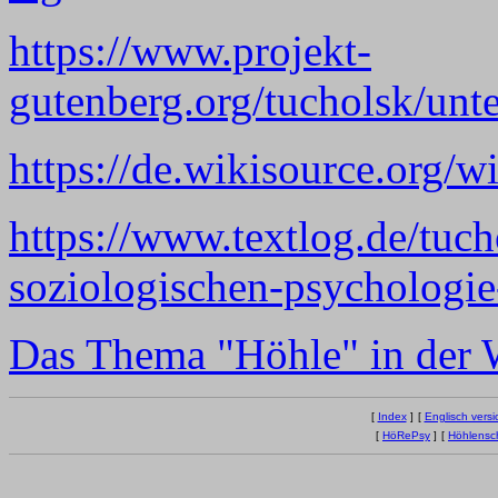
https://www.projekt-
gutenberg.org/tucholsk/unt
https://de.wikisource.org/
https://www.textlog.de/tuch
soziologischen-psychologie
Das Thema "Höhle" in der W
[
Index
]
[
Englisch versi
[
HöRePsy
]
[
Höhlensc