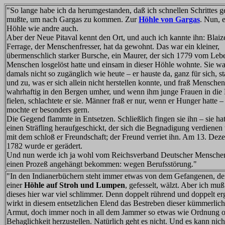
"So lange habe ich da herumgestanden, daß ich schnellen Schrittes 
mußte, um nach Gargas zu kommen. Zur
Höhle von Gargas
. Nun, e
Höhle wie andre auch.
Aber der Neue Pitaval kennt den Ort, und auch ich kannte ihn: Blaiz
Ferrage, der Menschenfresser, hat da gewohnt. Das war ein kleiner,
übermenschlich starker Bursche, ein Maurer, der sich 1779 vom Leb
Menschen losgelöst hatte und einsam in dieser Höhle wohnte. Sie w
damals nicht so zugänglich wie heute – er hauste da, ganz für sich, st
und zu, was er sich allein nicht herstellen konnte, und fraß Menschen
wahrhaftig in den Bergen umher, und wenn ihm junge Frauen in die
fielen, schlachtete er sie. Männer fraß er nur, wenn er Hunger hatte 
mochte er besonders gern.
Die Gegend flammte in Entsetzen. Schließlich fingen sie ihn – sie ha
einen Sträfling heraufgeschickt, der sich die Begnadigung verdienen 
mit dem schloß er Freundschaft; der Freund verriet ihn. Am 13. Dez
1782 wurde er gerädert.
Und nun werde ich ja wohl vom Reichsverband Deutscher Menschen
einen Prozeß angehängt bekommen: wegen Berufsstörung."
"In den Indianerbüchern steht immer etwas von dem Gefangenen, der
einer
Höhle auf Stroh und Lumpen
, gefesselt, wälzt. Aber ich muß
dieses hier war viel schlimmer. Denn doppelt rührend und doppelt er
wirkt in diesem entsetzlichen Elend das Bestreben dieser kümmerlic
Armut, doch immer noch in all dem Jammer so etwas wie Ordnung o
Behaglichkeit herzustellen. Natürlich geht es nicht. Und es kann nich