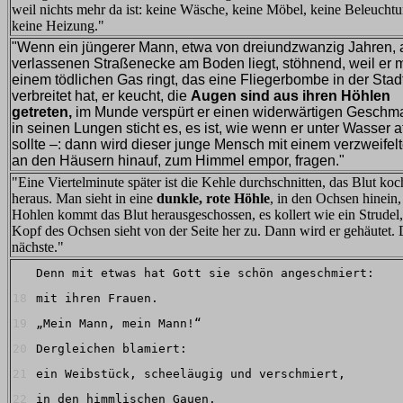
weil nichts mehr da ist: keine Wäsche, keine Möbel, keine Beleucht
keine Heizung."
"Wenn ein jüngerer Mann, etwa von dreiundzwanzig Jahren, 
verlassenen Straßenecke am Boden liegt, stöhnend, weil er m
einem tödlichen Gas ringt, das eine Fliegerbombe in der Stad
verbreitet hat, er keucht, die
Augen sind aus ihren Höhlen
getreten,
im Munde verspürt er einen widerwärtigen Geschm
in seinen Lungen sticht es, es ist, wie wenn er unter Wasser 
sollte –: dann wird dieser junge Mensch mit einem verzweifelt
an den Häusern hinauf, zum Himmel empor, fragen."
"Eine Viertelminute später ist die Kehle durchschnitten, das Blut koc
heraus. Man sieht in eine
dunkle, rote Höhle
, in den Ochsen hinein
Hohlen kommt das Blut herausgeschossen, es kollert wie ein Strudel,
Kopf des Ochsen sieht von der Seite her zu. Dann wird er gehäutet. 
nächste."
Denn mit etwas hat Gott sie schön angeschmiert:
18
mit ihren Frauen.
19
„Mein Mann, mein Mann!“
20
Dergleichen blamiert:
21
ein Weibstück, scheeläugig und verschmiert,
22
in den himmlischen Gauen.