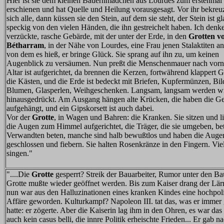
Hier ist sie dem kleinen Bauernmädchen aus Lourdes zum erstenmal
erschienen und hat Quelle und Heilung vorausgesagt. Vor ihr bekreu
sich alle, dann küssen sie den Stein, auf dem sie steht, der Stein ist gl
speckig von den vielen Händen, die ihn gestreichelt haben. Ich denke
verzückte, rasche Gebärde, mit der unter der Erde, in den
Grotten v
Bétharram
, in der Nähe von Lourdes, eine Frau jenen Stalaktiten an
von dem es hieß, er bringe Glück. Sie sprang auf ihn zu, um keinen
Augenblick zu versäumen. Nun preßt die Menschenmauer nach vorn
Altar ist aufgerichtet, da brennen die Kerzen, fortwährend klappert G
die Kästen, und die Erde ist bedeckt mit Briefen, Kupfermünzen, Bil
Blumen, Glasperlen, Weihgeschenken. Langsam, langsam werden wi
hinausgedrückt. Am Ausgang hängen alte Krücken, die haben die Ge
aufgehängt, und ein Gipskorsett ist auch dabei.
Vor der
Grotte
, in Wagen und Bahren: die Kranken. Sie sitzen und l
die Augen zum Himmel aufgerichtet, die Träger, die sie umgeben, be
Verwandten beten, manche sind halb bewußtlos und haben die Auge
geschlossen und fiebern. Sie halten Rosenkränze in den Fingern. Vie
singen."
"....Die
Grotte
gesperrt? Streik der Bauarbeiter, Rumor unter den Ba
Grotte mußte wieder geöffnet werden. Bis zum Kaiser drang der Lä
nun war aus den Halluzinationen eines kranken Kindes eine hochpoli
Affäre geworden. Kulturkampf? Napoleon III. tat das, was er immer
hatte: er zögerte. Aber die Kaiserin lag ihm in den Ohren, es war da
auch kein casus belli, die innre Politik erheischte Frieden... Er gab n