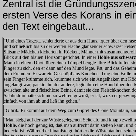
Zentral ist die Gründungsszen
ersten Verse des Korans in eine
den Text einge
baut...
"Und eines Tages....schlenderte er aus dem Haus...quer über den rase
und schließlich bis zu der weiten Fläche glänzender schwarzer Fels
Sittsame Mädchen kicherten in Röcken, Männer mit zusammengeroll
Blick auf den blauen Horizont gerichtet. In einer
Höhle aus schwar
Mann in einem Dhoti über einen Tümpel beugte. Ihre Blick trafen si
Finger zu sich, den er dann auf den Mund legte. Pst, und das Gehei
dem Fremden. Er war ein Geschöpf aus Knochen. Trug eine Brille mit
sein Finger krümmte sich, krümmte sich wie ein Angelhaken mit Kö
angelangt war, packte ihn der andere, legte ihm eine Hand über de
zwischen alte und fleischlose Beine, damit sie den Fleischknochen do
Salahuddin hatte sich nie zu wehren gewußt; er tat, wozu er gezwun
einfach von ihm ab und ließ ihn gehen."
"Gibril...Er kommt auf dem Weg zum Gipfel des Cone Mountain, zu
"Man steigt auf der zur Wüste gelegenen Seite ab, und knapp zweihun
Höhle
, die hoch genug ist, daß man aufrecht darin stehen kann, u
bedeckt ist. Während er hinaufsteigt, hört er die Wüstentauben sein