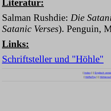
Literatur:
Salman Rushdie:
Die Satan
Satanic Verses
). Penguin, 
Links:
Schriftsteller und "Höhle"
[
Index
]
[
Englisch versi
[
HöRePsy
]
[
Höhlensc