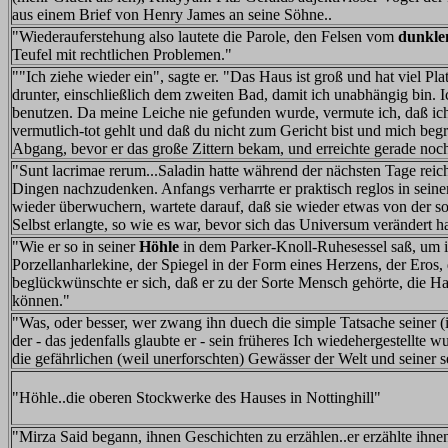
aus einem Brief von Henry James an seine Söhne..
"Wiederauferstehung also lautete die Parole, den Felsen vom
dunkle
Teufel mit rechtlichen Problemen."
""Ich ziehe wieder ein", sagte er. "Das Haus ist groß und hat viel Pl
drunter, einschließlich dem zweiten Bad, damit ich unabhängig bin. I
benutzen. Da meine Leiche nie gefunden wurde, vermute ich, daß ich 
vermutlich-tot gehlt und daß du nicht zum Gericht bist und mich begr
Abgang, bevor er das große Zittern bekam, und erreichte gerade noch 
"Sunt lacrimae rerum...Saladin hatte während der nächsten Tage reich
Dingen nachzudenken. Anfangs verharrte er praktisch reglos in sein
wieder überwuchern, wartete darauf, daß sie wieder etwas von der sol
Selbst erlangte, so wie es war, bevor sich das Universum verändert hat
"Wie er so in seiner
Höhle
in dem Parker-Knoll-Ruhesessel saß, um i
Porzellanharlekine, der Spiegel in der Form eines Herzens, der Eros, 
beglückwünschte er sich, daß er zu der Sorte Mensch gehörte, die Ha
können."
"Was, oder besser, wer zwang ihn duech die simple Tatsache seiner (i
der - das jedenfalls glaubte er - sein früheres Ich wiedehergestellte
die gefährlichen (weil unerforschten) Gewässer der Welt und seiner s
"Höhle..die oberen Stockwerke des Hauses in Nottinghill"
"Mirza Said begann, ihnen Geschichten zu erzählen..er erzählte ihnen