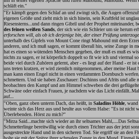
ihn in seiner eigenen Sprache und rufen Mahound, Mahound. Wenn e
schläft ein."
"Er kämpft gegen den Schlaf an und zwingt sich, die Augen offenzuhal
eigenen Größe und zieht mich in sich hinein, sein Kraftfeld ist ungla
Riesensterns...und dann ringen Gibril und der Prophet miteinander, 
des feinen weißen Sands
, der sich wie ein Schleier um sie herum er
erforschen will, als ob ich derjenige bin, der einer Prüfung unterzog
unterhalb des Gipfels von Mount Cone ringt Mahound mit dem Erzenge
anderen, und ich muß sagen, er kommt überall hin, seine Zunge in me
hat es einen so wütenden Menschen gegeben, der muß es muß es w
nichts zu sagen, er ist körperlich doppelt so fit wie ich und viermal so
beide viel durch Zuhören gelernt, aber - es liegt auf der Hand - er ist
uns treten kratzen, er wird ziemlich mitgenommen, aber meine Haut bl
man kann einen Engel nicht in einen verdammten Dornbusch werfen,
schmettern. Und sie haben Zuschauer: Dschinns und Afrits und alle m
beobachten den Kampf und am Himmel schweben die drei geflügelte
Schwäne oder einfach Frauen, je nachdem wie das Licht einfällt..M
auf...
"Oben, ganz oben unterm Dach, das heißt, in
Saladins Höhle
, wand 
weinte sich das Herz aus und heulte aus vollem Halse: "Es ist nicht 
Überlebenden. Hörst zu mich?"
"Mirza Said...machte sich wieder an ihr seltsames Mahl,....Das Seltsa
Schmetterlinge bereitwillig wie durch einen Trichter aus der jetzt so
ausgestreckte Hand und in den sicheren Tod. Sie ergriff sie an den 
holte sie mit der Spitze ihrer schmalen Zunge in den Mund. Einmal li