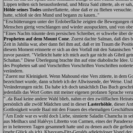
Lippen teilten sich herausfordernd, und Mirza Said zitterte, als er sa
Höhle seines Todes
umherflatterte, ohne daß er zu fliehen versuchte.
hatte, schloß sie den Mund und begann zu kauen.."
"Erschütterungen unter der Erdoberfläche zeigten die Bewegungen ri
Menschen gierig verschlangen und wieder ausspuckten, und von obe
"Eines Nachts träumte dem persischen Schreiber, er schwebe über de
Propheten auf dem Mount Cone
. Zuerst dachte Salman, daß dies b
Zeit in Jahilia war, aber dann fiel ihm auf, daß er im Traum die Posi
diesem Moment erinnerte er sich an den Vorfall mit den Satanischen V
zuvor passiert. "Vielleicht hatte ich mich auch gar nicht als Gibril ge
Schaitan." Diese Überlegung brachte ihn auf eine diabolische Idee.
des Propheten saß und Vorschriften Vorschriften Vorschriften notierte
verändern.
"Zuerst nur Kleinigkeit. Wenn Mahound eine Vers zitierte, in dem Go
bezeichnet wurde, dann schrieb ich der Allwissende, der Weise. Und
Veränderungen nicht. Da habe ich doch tatsächlich Das Buch geschr
jedenfalls das Wort Gottes mit meiner eigenen profanen Sprache verun
"..da Baal keine andere Wahl blieb, nahm er den zwölffachen Heirat
persönlich alle zwölf Mädchen und in dieser
Lasterhöhle
, dieser An
Gottlosigkeit wurde Baal mit den Frauen des ehemaligen Geschäft
"Am Ende war es wohl doch Liebe, sinnierte Saladin Chamcha in se
aus Meilhacs und Halévys Libretto von Carmen, eines der Paradeexe
er in heitereren Tagen gesammelt hatte und zu denen auch die gefie
(mehr Glück als ich), Khayyam-Fitz-Geralds adjektivloser Vogel der 