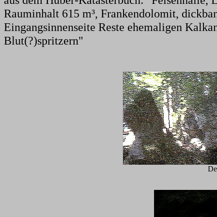
Rauminhalt 615 m³, Frankendolomit, dickban
Eingangsinnenseite Reste ehemaligen Kalkan
Blut(?)spritzern"
De