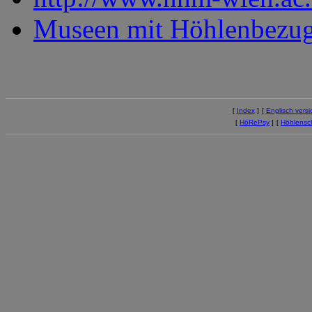
Museen mit Höhlenbezu
[
Index
]
[
Englisch versi
[
HöRePsy
]
[
Höhlensc