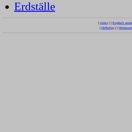
Erdställe
[
Index
]
[
Englisch versi
[
HöRePsy
]
[
Höhlensc