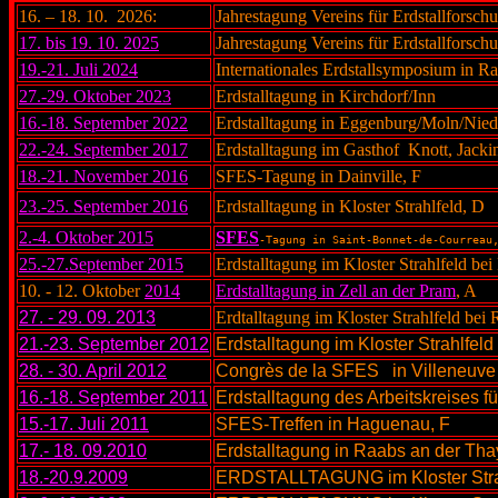
16. – 18. 10. 2026:
Jahrestagung Vereins für Erdstallforsch
17. bis 19. 10. 2025
Jahrestagung Vereins für Erdstallforschu
19.-21. Juli 2024
Internationales Erdstallsymposium in R
27.-29. Oktober 2023
Erdstalltagung in Kirchdorf/Inn
16.-18. September 2022
Erdstalltagung in Eggenburg/Moln/Niede
22.-24. September 2017
Erdstalltagung im Gasthof Knott, Jacki
18.-21. November 2016
SFES-Tagung in Dainville, F
23.-25. September 2016
Erdstalltagung in Kloster Strahlfeld, D
2.-4. Oktober 2015
SFES
-Tagung in Saint-Bonnet-de-Courreau
25.-27.September 2015
Erdstalltagung im Kloster Strahlfeld be
10. - 12. Oktober
2014
Erdstalltagung in Zell an der Pram
, A
27. - 29. 09. 2013
Erdtalltagung im Kloster Strahlfeld bei
21.-23. September 2012
Erdstalltagung im Kloster Strahlfel
28. - 30. April 2012
Congrès de la SFES
in Villeneuve 
16.-18. September 2011
Erdstalltagung des Arbeitskreises fü
15.-17. Juli 2011
SFES-Treffen in Haguenau, F
17.- 18. 09.2010
Erdstalltagung in Raabs an der Tha
18.-20.9.2009
ERDSTALLTAGUNG im Kloster Strah