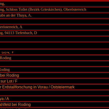
ung,
ng, Schloss Tollet (Bezirk Grieskirchen), Oberösterreich
aabs an der Thaya, A.
rösterreich, A
ng, 94113 Tiefenbach, D
, Loire, F
i Roding
 Roding
d bei Roding
sur Lot / F
r Erdstallforschung
in Vorau / Oststeiermark
ya / A
lfeld bei Roding