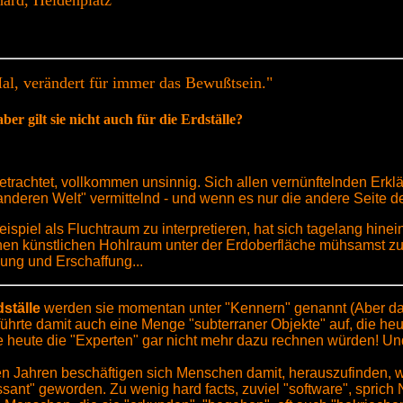
hard, Heldenplatz
s Mal, verändert für immer das Bewußtsein."
ber gilt sie nicht auch für die Erdställe?
etrachtet, vollkommen unsinnig. Sich allen vernünftelnden Erkl
nderen Welt" vermittelnd - und wenn es nur die andere Seite de
Beispiel als Fluchtraum zu interpretieren, hat sich tagelang hin
einen künstlichen Hohlraum unter der Erdoberfläche mühsamst z
zung und Erschaffung...
dställe
werden sie momentan unter "Kennern" genannt (Aber das
d führte damit auch eine Menge "subterraner Objekte" auf, die he
ie heute die "Experten" gar nicht mehr dazu rechnen würden! Un
vielen Jahren beschäftigen sich Menschen damit, herauszufinden,
ressant" geworden. Zu wenig hard facts, zuviel "software", spri