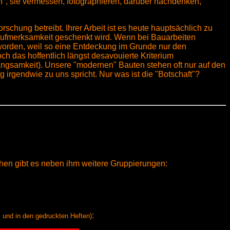
n", sie vermessen, fotographieren, darüber nachdenken,
rschung betreibt. Ihrer Arbeit ist es heute hauptsächlich zu
 Aufmerksamkeit geschenkt wird. Wenn bei Bauarbeiten
lt worden, weil so eine Entdeckung im Grunde nur den
och das hoffentlich längst desavouierte Kriterium
Langsamkeit). Unsere "modernen" Bauten stehen oft nur auf den
irgendwie zu uns spricht. Nur was ist die "Botschaft"?
!
chen gibt es neben ihm weitere Gruppierungen:
:
es und in den gedruckten Heften)