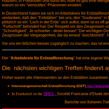
Häusern, in Friedhöfen und sonst wo. Aber es gibt eine Menge
warum so ein "verrücktes" Phänomen existiert.
In Deutschland haben sie sich im Arbeitskreis für Erdstallforsc
verdanken, daß den "Erdställen" bei uns, den "Souterains" i
plötzlich so ein "Loch in der Erde" sich auftut, dann ist es o
"Fortschritt" behindert hat. Der Respekt vor den Zeugnissen un
"Schnelligkeit". Je schneller - desto besser! "Die wichtigen
Zeugnissen der Vergangenheit, die da erneut "durchkommt". N
Sie uns ein bißchen besser zugänglich zu machen, das ist eine
Der "
Arbeitskreis für Erdstallforschung
" hat eine eigene W
Die nächsten wichtigen Treffen finden/t a
Früher waren alle Interessenten an den Erdställen zusammen
Interessengemeinschaft Erdstallforschung (IGEF)
http://www.erds
In Frankreich ist die
SFES -
Société Francaise d'Etude de
Berichte von früheren Tre