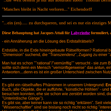
"..die Welt besteht ja nur aus absurden Ideen" Thomas Bern
"Manches bleibt in Nacht verloren..." Eichendorff
"...ein (en)..... zu durchqueren, und sei es nur ein einzige
Diese Behauptung hat Jacques Attali für
Labyrinthe
formuliert, a
- ein Annäherung an die Lösung des Erdstallrätsels?
Erdställe, in die Erde hineingebaute Rätselformen? Rational b
"Dimension" suchend, die "Transzendenz", Zugang zu einer "a
Man hat es schon ""rational"/"vernünftig"" versucht - sie zum 
sollte sich denn ein Mensch "vernünftigerweise" das antun, 
Antworten....denn es ist ein großer Unterschied zwischen Nut
Es gibt ein rätselhaftes Phänomen in unserem Untergrund:
Er
Buch, alle Objekte, die er aufführte, "künstliche Höhlen" - un
besuchen konnten, ehe sie schon wie zerstört worden sind, d
"Unterirdische Gänge").
Es gibt sie, aber keiner kann sie so richtig "erklären". Seit 
"Wissenschaftler" sind sie bislang noch nicht so richtig "inte