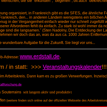
 Menschen, die sie "erkunden", "begehen", oft auch "bekrieche
hung organisiert, in Frankreich gibt es die SFES, die ähnliche Fo
n Frankreich, den... in anderen Ländern wenigstens ein bißchen
ft genug in der Vergangenheit einfach wieder nur schnell zugefül
serer Altvorderen fehlt da einfach. Zu stark ist wohl immer da n
 Dinge sind die langsamen." (Sten Nadolny, Die Entdeckung der 
ehmen wir doch das an, was da aus ca. 1000 Jahren Entfernung 
 wunderbare Aufgabe für die Zukunft. Sie liegt vor uns...
www.erdstall.de
.
eb-Adresse:
m / in statt: >>>
Veranstaltungskalender
!!
 im Arbeitskreis. Dann kam es zu großen Verwerfungen. Inzwis
tallforschung.de
s Souterrains
seit langem aktiv und produktiv
:
ffen
(weitere finden sich online auf der offiziellen Webseite des Arbeitskreis