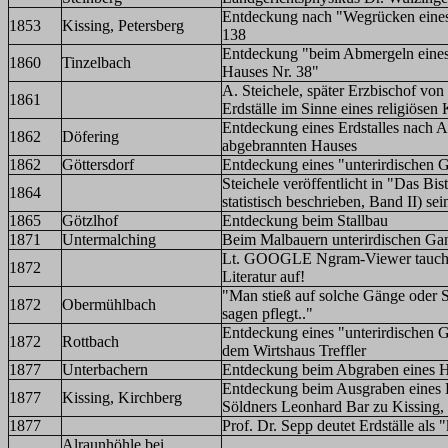
Entdeckung nach "Wegrücken eines
1853
Kissing, Petersberg
138
Entdeckung "beim Abmergeln eines
1860
Tinzelbach
Hauses Nr. 38"
A. Steichele, später Erzbischof von
1861
Erdställe im Sinne eines religiösen 
Entdeckung eines Erdstalles nach A
1862
Döfering
abgebrannten Hauses
1862
Göttersdorf
Entdeckung eines "unterirdischen 
Steichele veröffentlicht in "Das Bi
1864
statistisch beschrieben, Band II) se
1865
Götzlhof
Entdeckung beim Stallbau
1871
Untermalching
Beim Malbauern unterirdischen Ga
Lt. GOOGLE Ngram-Viewer taucht er
1872
Literatur auf!
"Man stieß auf solche Gänge oder S
1872
Obermühlbach
sagen pflegt.."
Entdeckung eines "unterirdischen 
1872
Rottbach
dem Wirtshaus Treffler
1877
Unterbachern
Entdeckung beim Abgraben eines 
Entdeckung beim Ausgraben eines 
1877
Kissing, Kirchberg
Söldners Leonhard Bar zu Kissing
1877
Prof. Dr. Sepp deutet Erdställe als
Alraunhöhle bei