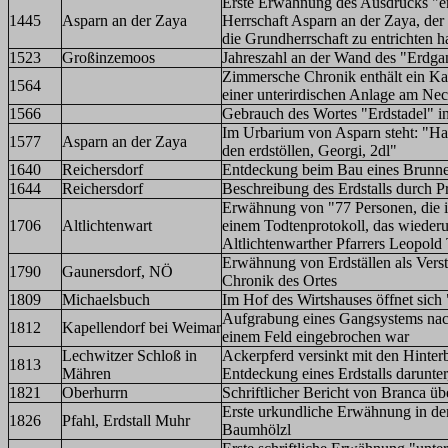
Erste Erwähnung des Ausdrucks "er
1445
Asparn an der Zaya
Herrschaft Asparn an der Zaya, der
die Grundherrschaft zu entrichten h
1523
Großinzemoos
Jahreszahl an der Wand des "Erdga
Zimmersche Chronik enthält ein Ka
1564
einer unterirdischen Anlage am Ne
1566
Gebrauch des Wortes "Erdstadel" i
Im Urbarium von Asparn steht: "Han
1577
Asparn an der Zaya
den erdstöllen, Georgi, 2dl"
1640
Reichersdorf
Entdeckung beim Bau eines Brunn
1644
Reichersdorf
Beschreibung des Erdstalls durch P
Erwähnung von "77 Personen, die in
1706
Altlichtenwart
einem Todtenprotokoll, das wieder
Altlichtenwarther Pfarrers Leopold
Erwähnung von Erdställen als Vers
1790
Gaunersdorf, NÖ
Chronik des Ortes
1809
Michaelsbuch
Im Hof des Wirtshauses öffnet sich
Aufgrabung eines Gangsystems nac
1812
Kapellendorf bei Weimar
einem Feld eingebrochen war
Lechwitzer Schloß in
Ackerpferd versinkt mit den Hinter
1813
Mähren
Entdeckung eines Erdstalls darunter
1821
Oberhurrn
Schriftlicher Bericht von Branca übe
Erste urkundliche Erwähnung in de
1826
Pfahl, Erdstall Muhr
Baumhölzl