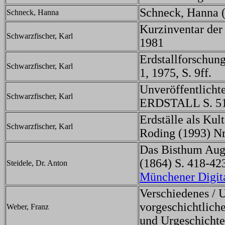
Schneck, Hanna (H
Schneck, Hanna
Kurzinventar der 
Schwarzfischer, Karl
1981
Erdstallforschu
Schwarzfischer, Karl
1, 1975, S. 9ff.
Unveröffentlicht
Schwarzfischer, Karl
ERDSTALL S. 51
Erdställe als Ku
Schwarzfischer, Karl
Roding (1993) Nr
Das Bisthum Augs
(1864) S. 418-42
Steidele, Dr. Anton
Münchener Digit
Verschiedenes / U
vorgeschichtliche
Weber, Franz
und Urgeschichte