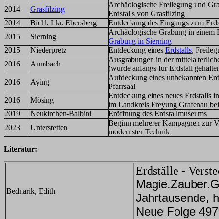
Archäologische Freilegung und Gra
2014
Grasfilzing
Erdstalls von Grasfilzing
2014
Bichl, Lkr. Ebersberg
Entdeckung des Eingangs zum Erdst
Archäologische Grabung in einem E
2015
Sierning
Grabung in Sierning
2015
Niederpretz
Entdeckung eines
Erdstalls
, Freile
Ausgrabungen in der mittelalterli
2016
Aumbach
(wurde anfangs für Erdstall gehalte
Aufdeckung eines unbekannten Erdst
2016
Aying
Pfarrsaal
Entdeckung eines neues Erdstalls i
2016
Mösing
im Landkreis Freyung Grafenau bei
2019
Neukirchen-Balbini
Eröffnung des Erdstallmuseums
Beginn mehrerer Kampagnen zur Ve
2023
Unterstetten
modernster Technik
Literatur:
Erdställe - Verst
Magie.Zauber.G
Bednarik, Edith
Jahrtausende, 
Neue Folge 497