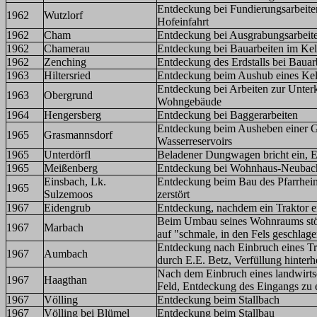
Entdeckung bei Fundierungsarbeiten
1962
Wutzlorf
Hofeinfahrt
1962
Cham
Entdeckung bei Ausgrabungsarbeite
1962
Chamerau
Entdeckung bei Bauarbeiten im Kel
1962
Zenching
Entdeckung des Erdstalls bei Bauar
1963
Hiltersried
Entdeckung beim Aushub eines Kel
Entdeckung bei Arbeiten zur Unter
1963
Obergrund
Wohngebäude
1964
Hengersberg
Entdeckung bei Baggerarbeiten
Entdeckung beim Ausheben einer G
1965
Grasmannsdorf
Wasserreservoirs
1965
Unterdörfl
Beladener Dungwagen bricht ein, Er
1965
Meißenberg
Entdeckung bei Wohnhaus-Neubac
Einsbach, Lk.
Entdeckung beim Bau des Pfarrheim
1965
Sulzemoos
zerstört
1967
Eidengrub
Entdeckung, nachdem ein Traktor 
Beim Umbau seines Wohnraums stöß
1967
Marbach
auf "schmale, in den Fels geschlag
Entdeckung nach Einbruch eines Tr
1967
Aumbach
durch E.E. Betz, Verfüllung hinterh
Nach dem Einbruch eines landwirtsc
1967
Haagthan
Feld, Entdeckung des Eingangs zu 
1967
Völling
Entdeckung beim Stallbach
1967
Völling bei Blümel
Entdeckung beim Stallbau