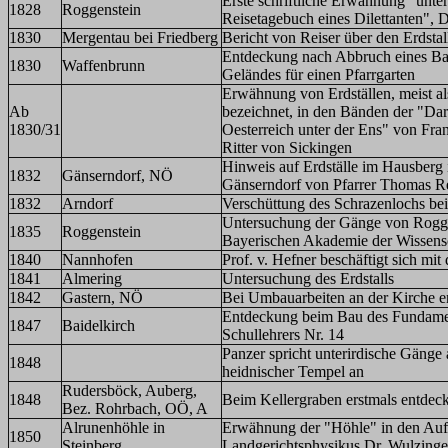
Erste schriftliche Erwähnung "unt
1828
Roggenstein
Reisetagebuch eines Dilettanten", 
1830
Mergentau bei Friedberg
Bericht von Reiser über den Erdstal
Entdeckung nach Abbruch eines Ba
1830
Waffenbrunn
Geländes für einen Pfarrgarten
Erwähnung von Erdställen, meist al
Ab
bezeichnet, in den Bänden der "Da
1830/31
Oesterreich unter der Ens" von Fra
Ritter von Sickingen
Hinweis auf Erdställe im Hausberg
1832
Gänserndorf, NÖ
Gänserndorf von Pfarrer Thomas R
1832
Arndorf
Verschüttung des Schrazenlochs be
Untersuchung der Gänge von Rogge
1835
Roggenstein
Bayerischen Akademie der Wissens
1840
Nannhofen
Prof. v. Hefner beschäftigt sich mi
1841
Almering
Untersuchung des Erdstalls
1842
Gastern, NÖ
Bei Umbauarbeiten an der Kirche e
Entdeckung beim Bau des Fundamen
1847
Baidelkirch
Schullehrers Nr. 14
Panzer spricht unterirdische Gänge 
1848
heidnischer Tempel an
Rudersböck, Auberg,
1848
Beim Kellergraben erstmals entdec
Bez. Rohrbach, OÖ, A
Alrunenhöhle in
Erwähnung der "Höhle" in den Auf
1850
Steinberg
Landgerichtsphysikus Dr. Wulzinge