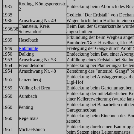
Roding, Königspergerstr.
1935
Entdeckung beim Abbruch des Büc
2
1935
Gedicht "Der Erdstall" von Dechant
1936
Arnschwang Nr. 49
Wagen bricht beim Hoftor in einen 
Thanstein, Kreis
Beim Bau der Ostmarkstraße wurde 
1936/38
Schwandorf
angeschnitten
Erkundung der beim Wegbau angefa
1939
Haselbach
Bumhofen/Gde. Haselbach, Lkr. B
1949
Rabmühle
Freilegung der Gänge durch Adolf
1950
Dalking
Entdeckung beim Bau einer Abortg
1953
Arnschwang Nr. 53
Zufüllung eines Erdstalls bei Stall
1954
Freundelsdorf
Entdeckung bei Planierungsarbeite
1954
Arnschwang Nr. 48
Zerstörung des "unterird. Gangs" 
Entdeckung bei Ausbaggerungsarbe
1955
Lanzenberg
Ligl-Hof
1959
Völling bei Breu
Entdeckung beim Gartenumgraben. 
Entdeckung der mittelalterlichen K
1960
Aumbach
einer Kellererweiterung (wurde lange
Entdeckung bei Bauarbeiten mit de
1960
Penting
Garagenneubau
Entdeckung beim Einebnen des Bod
1960
Regelmais
zerstört
Entdeckung durch einen Bautrupp 
1961
Michaelsbuch
beim Setzen eines Leitungsmastes