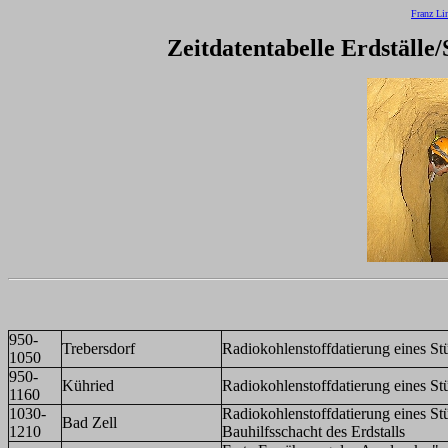
Franz Li
Zeitdatentabelle Erdställ
950-
Trebersdorf
Radiokohlenstoffdatierung eines St
1050
950-
Kühried
Radiokohlenstoffdatierung eines St
1160
1030-
Radiokohlenstoffdatierung eines S
Bad Zell
1210
Bauhilfsschacht des Erdstalls