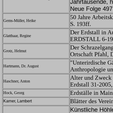
Jahrtausende, 
Neue Folge 497
50 Jahre Arbeitsk
Gems-Müller, Heike
S. 193ff.
Der Erdstall in 
Glatthaar, Regine
ERDSTALL 6-1980
Der Schrazelgang
Grotz, Helmut
Ortschaft Pfahl, 
"Unterirdische Gä
Hartmann, Dr. August
Anthropologie u
Alter und Zweck 
Haschner, Anton
Erdstall 31-2005, 
Erdställe in Main
Hock, Georg
Blätter des Verei
Karner, Lambert
Künstliche Höhl