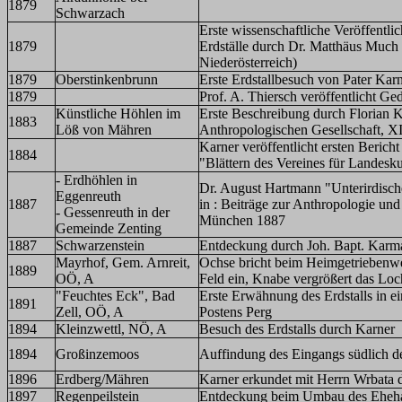
1879
Schwarzach
Erste wissenschaftliche Veröffentli
1879
Erdställe durch Dr. Matthäus Much
Niederösterreich)
1879
Oberstinkenbrunn
Erste Erdstallbesuch von Pater Kar
1879
Prof. A. Thiersch veröffentlicht G
Künstliche Höhlen im
Erste Beschreibung durch Florian K
1883
Löß von Mähren
Anthropologischen Gesellschaft, XI
Karner veröffentlicht ersten Berich
1884
"Blättern des Vereines für Landesk
- Erdhöhlen in
Dr. August Hartmann "Unterirdisch
Eggenreuth
1887
in : Beiträge zur Anthropologie un
- Gessenreuth in der
München 1887
Gemeinde Zenting
1887
Schwarzenstein
Entdeckung durch Joh. Bapt. Karm
Mayrhof, Gem. Arnreit,
Ochse bricht beim Heimgetriebenw
1889
OÖ, A
Feld ein, Knabe vergrößert das Loch
"Feuchtes Eck", Bad
Erste Erwähnung des Erdstalls in 
1891
Zell, OÖ, A
Postens Perg
1894
Kleinzwettl, NÖ, A
Besuch des Erdstalls durch Karner
1894
Großinzemoos
Auffindung des Eingangs südlich d
1896
Erdberg/Mähren
Karner erkundet mit Herrn Wrbata d
1897
Regenpeilstein
Entdeckung beim Umbau des Eheha