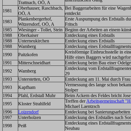
Trattnach, OÖ, A
Oberhauser, Raschbach,
Bei Baggerarbeiten für eine Wagenh
1981
OÖ, A
entdeckt
Plankenbergerhof,
Erste Auspumpung des Erdstalls du
1983
Witzersdorf, OÖ, A
Fritsch
1985
Wiesinger - Tollet, Stein
Beginn der Arbeiten an einem künst
1988
Oberkaiser
Entdeckung eines Erdstalls
1988
Unterneukirchen
Entdeckung eines Erdstalls
1988
Wamberg
Entdeckung eines Erdstallfragments
Kreisförmige Einbruchsstelle in ein
1990
Paitzkofen
Hilfe eines Baggers wird nachgefor
1991
Mitterschneidhart
Entdeckung beim Bau einer Odelgr
Entdeckung vom Erdstallfragment
1992
Wamberg
29
1993
Unterstetten, OÖ
Entdeckung am 11. Mai durch Frau
Vermessung des lange schon bekann
1993
Kapfham
Stolper
1994
Pfahl, Erdstall Muhr
Beim Ackern des Feldes bricht Josef
Treffen der
Arbeitsgemeinschaft "H
1995
Kloster Strahlfeld
Michael Laentzsch
1996
Loizendorf
Entdeckung bei Sanierungsarbeiten
1997
Unterholzen
Entdeckung des Erdstalles nach So
Entdeckung eines Erdstallfragment
1998
Peiß
Neubau