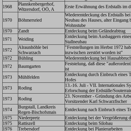
Plannkenbergerhof,
1968
Erste Erwähnung des Erdstalls im 
Witzersdorf, OÖ, A
Wiederentdeckung des Erdstalls bei
1970
Böhmersried
Neubau des Hauses, alter Eingang b
Wohnstube
1970
Zandt
Entdeckung beim Geländeabtrag
Entdeckung beim Ausbaggern eines
1971
Weiding
Stallneubau
Alraunhöhle bei
"Feststellungen im Herbst 1972 hab
1972
Schwarzach
inzwischen zerstört worden ist"
1972
Bühling
Wiederentdeckung bei Hausabbruc
Feststelung, daß diese "außerordent
1972
Baumgarten
ist
Entdeckung durch Einbruch eines Tr
1973
Mühlfelden
Hofes
13.-16. Juli - VII. Internationales
1973
Roding
Erforschung der Erdställe/Souterrai
23. November - Gründung des Arbeit
1973
Roding
Vorsitzender Karl Schwarzfischer
Burgstall, Landkreis
1974
Entdeckung nach Einbruch eines Tr
Regen-Bischofsmais
1975
Niederpretz
Entdeckung bei der Vergrößerung d
1975
Rattiszell
Entdeckung beim Silobau
1976
Trebersdorf
Entdeckung bei Planierarbeiten