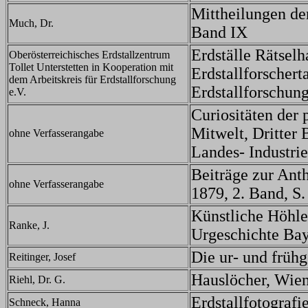
Mittheilungen de
Much, Dr.
Band IX
Erdställe Rätsel
Oberösterreichisches Erdstallzentrum
Tollet Unterstetten in Kooperation mit
Erdstallforschert
dem Arbeitskreis für Erdstallforschung
Erdstallforschung
e.V.
Curiositäten der p
Mitwelt, Dritter 
ohne Verfasserangabe
Landes- Industri
Beiträge zur Ant
ohne Verfasserangabe
1879, 2. Band, S.
Künstliche Höhle
Ranke, J.
Urgeschichte Baye
Die ur- und früh
Reitinger, Josef
Hauslöcher, Wie
Riehl, Dr. G.
Erdstallfotografi
Schneck, Hanna