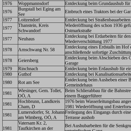
1976
Woppmannsdorf
Entdeckung beim Grundaushub für
Burgstall bei Eging am
1976
Einbruch eines Traktors bei der G
See
1977
Loitzendorf
Entdeckung bei Straßenbauarbeiten
Thanstein, Kreis
Wiederöffnung des schon 1936 gefu
1977
Schwandorf
Ostmarkstraße
Entdeckung bei Erdarbeiten für de
1977
Neuhaus
Wiederverschüttung 1977
Entdeckung eines Erdstalls im Hof 
1978
Arnschwang Nr. 58
anschließende sofortige Zuschüttun
Entdeckung beim Abschieben des Ge
1978
Geiersberg
Garage
1979
Rinchnach
Entdeckung beim Erdaushub für ein
1980
Guthof
Entdeckung bei Kanalisationsarbeit
Entdeckung beim Ausheben einer B
1980
Rot am See
Gemeindehaus
Wiesinger, Gem. Tollet,
Beim Schlierabbau für die Bahnstr
1981
OÖ, A
einem Baggerführer
Hochbrunn, Landkreis
1976 beim Wasserleitungsbau angesc
1981
Cham, D
1981 Wiederöffnung und Ersterfor
Lumersdorfer, St. Johann
Freilegung des Eingangs durch ein
1981
am Wimberg, OÖ, A
Terrasse aushob
Vatersam Kr. 2,
Bei Aushubarbeiten für die Senkgru
1981
Taufkirchen an der
unterirdischen Gang