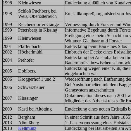
1998
Kleinwiesen
Entdeckung anläßlich von Kanalver
Schloß Puchberg bei
1998
Erdstallkongreß, organisiert von J
Wels, Oberösterreich
1999
Reichersdorfer Gänge
Vermessung durch Forster und Wi
1999
Petersberg in Kissing
Informative Begehung durch Forst
Freilegung eines beim Schachtbau ve
1999
Kleinwiesen
Wimmer, Glatthaar und Forster
2001
Pfaffenbach
Entdeckung beim Bau eines Silos
2002
Höcherlmühl
Einbruch der Decke eines Erdstalltei
Entdeckung bei Aushubarbeiten für 
2004
Prehofer
Bauernhofes, inzwischen schon wied
Entdeckung wegen einer Kuh, die i
2005
Doblberg
eingebrochen war
2006
Kroggerhof 1 und 2
Wiederöffnung nach Entfernung des
Bei Aushubarbeiten mit dem Bagger 
2006
Schwarzbauer
Gangsystem angeschnitten
Dokumentation dieses nach 2001 wi
2007
Klessinger
Mitglieder des Arbeitskreises für Er
2009
Kastl bei Altötting
Entdeckung eines neuen Erdstalls b
2012
Bergham
In einer Schrift aus dem Jahre 1855
2013
Altnußberg
1. Laservermessung eines Erdstalls
2013
Kellmünz
Entdeckung bei Bauarbeiten am Ar