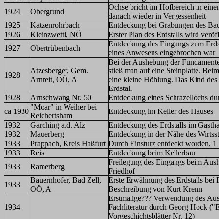
Ochse bricht im Hofbereich in einen
1924
Obergrund
danach wieder in Vergessenheit
1925
Katzenrohrbach
Entdeckung bei Grabungen des Bau
1926
Kleinzwettl, NÖ
Erster Plan des Erdstalls wird veröff
Entdeckung des Eingangs zum Erdst
1927
Obertrübenbach
eines Anwesens eingebrochen war
Bei der Aushebung der Fundamente 
Atzesberger, Gem.
stieß man auf eine Steinplatte. Beim
1928
Arnreit, OÖ, A
eine kleine Höhlung. Das Kind des B
Erdstall
1928
Arnschwang Nr. 50
Entdeckung eines Schrazellochs du
"Moar" in Weiher bei
ca 1930
Entdeckung im Keller des Hauses
Reichertsham
1932
Garching a.d. Alz
Entdeckung des Erdstalls im Gasth
1932
Mauerberg
Entdeckung in der Nähe des Wirtsst
1933
Prappach, Kreis Haßfurt
Durch Einsturz entdeckt worden, 1
1933
Reis
Entdeckung beim Kellerbau
Freilegung des Eingangs beim Aus
1933
Ramerberg
Friedhof
Bauernhofer, Bad Zell,
Erste Erwähnung des Erdstalls bei 
1933
OÖ, A
Beschreibung von Kurt Krenn
Erstmalige??? Verwendung des Ausd
1934
Fachliteratur durch Georg Hock ("E
Vorgeschichtsblätter Nr. 12)