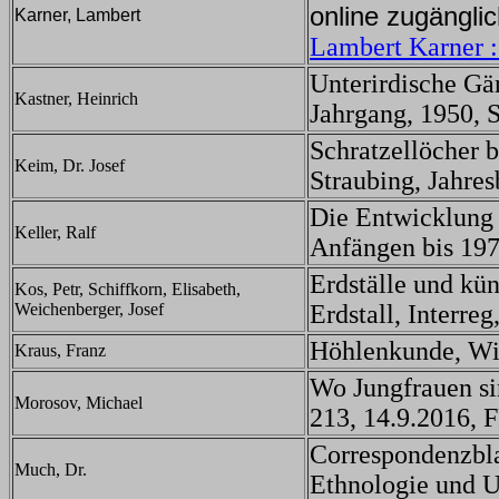
online zugängli
Karner, Lambert
Lambert Karner :
Unterirdische Gä
Kastner, Heinrich
Jahrgang, 1950, 
Schratzellöcher b
Keim, Dr. Josef
Straubing, Jahres
Die Entwicklung 
Keller, Ralf
Anfängen bis 1975
Erdställe und kü
Kos, Petr, Schiffkorn, Elisabeth,
Weichenberger, Josef
Erdstall, Interre
Höhlenkunde, Wi
Kraus, Franz
Wo Jungfrauen s
Morosov, Michael
213, 14.9.2016, F
Correspondenzbla
Much, Dr.
Ethnologie und U