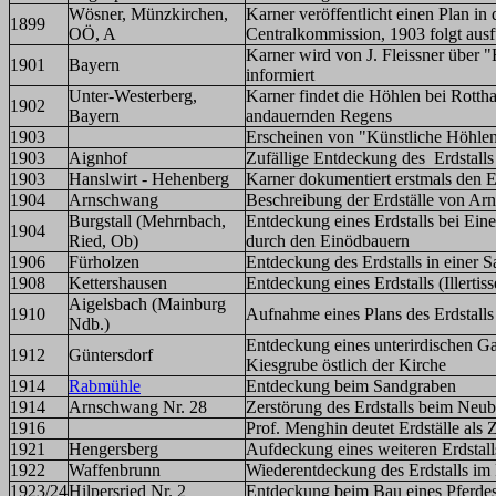
Wösner, Münzkirchen,
Karner veröffentlicht einen Plan in 
1899
OÖ, A
Centralkommission, 1903 folgt aus
Karner wird von J. Fleissner über 
1901
Bayern
informiert
Unter-Westerberg,
Karner findet die Höhlen bei Rottha
1902
Bayern
andauernden Regens
1903
Erscheinen von "Künstliche Höhlen 
1903
Aignhof
Zufällige Entdeckung des Erdstall
1903
Hanslwirt - Hehenberg
Karner dokumentiert erstmals den E
1904
Arnschwang
Beschreibung der Erdställe von Ar
Burgstall (Mehrnbach,
Entdeckung eines Erdstalls bei Ei
1904
Ried, Ob)
durch den Einödbauern
1906
Fürholzen
Entdeckung des Erdstalls in einer 
1908
Kettershausen
Entdeckung eines Erdstalls (Illertiss
Aigelsbach (Mainburg
1910
Aufnahme eines Plans des Erdstalls
Ndb.)
Entdeckung eines unterirdischen Ga
1912
Güntersdorf
Kiesgrube östlich der Kirche
1914
Rabmühle
Entdeckung beim Sandgraben
1914
Arnschwang Nr. 28
Zerstörung des Erdstalls beim Neu
1916
Prof. Menghin deutet Erdställe als Z
1921
Hengersberg
Aufdeckung eines weiteren Erdstall
1922
Waffenbrunn
Wiederentdeckung des Erdstalls im 
1923/24
Hilpersried Nr. 2
Entdeckung beim Bau eines Pferdes