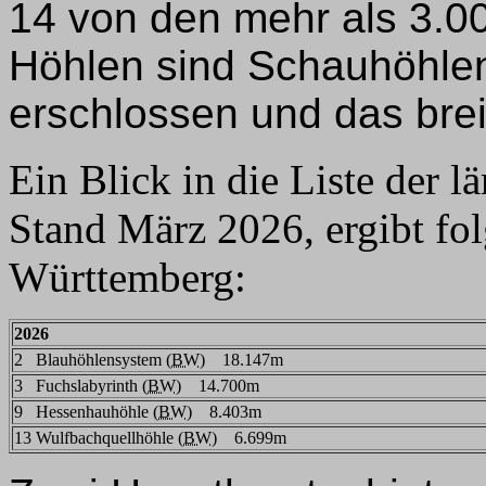
14 von den mehr als 3.00
Höhlen sind Schauhöhlen, 
erschlossen und das bre
Ein Blick in die Liste der 
Stand März 2026, ergibt fo
Württemberg:
2026
2
Blauhöhlensystem (
BW
)
18.147m
3
Fuchslabyrinth (
BW
)
14.700m
9
Hessenhauhöhle (
BW
)
8.403m
13
Wulfbachquellhöhle (
BW
)
6.699m