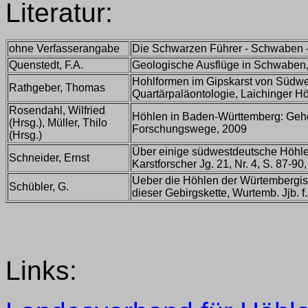
Literatur:
ohne Verfasserangabe
Die Schwarzen Führer - Schwaben -
Quenstedt, F.A.
Geologische Ausflüge in Schwaben
Hohlformen im Gipskarst von Südwe
Rathgeber, Thomas
Quartärpaläontologie, Laichinger Hö
Rosendahl, Wilfried
Höhlen in Baden-Württemberg: Gehe
(Hrsg.), Müller, Thilo
Forschungswege, 2009
(Hrsg.)
Über einige südwestdeutsche Höhl
Schneider, Ernst
Karstforscher Jg. 21, Nr. 4, S. 87-
Ueber die Höhlen der Würtembergisc
Schübler, G.
dieser Gebirgskette, Wurtemb. Jjb. f
Links: