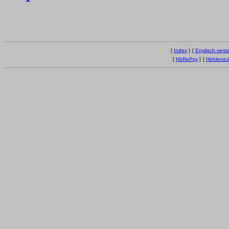
[
Index
]
[
Englisch versi
[
HöRePsy
]
[
Höhlensc