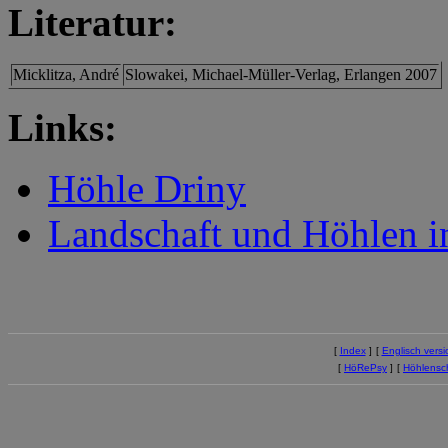
Literatur:
Micklitza, André
Slowakei, Michael-Müller-Verlag, Erlangen 2007
Links:
Höhle Driny
Landschaft und Höhlen i
[
Index
]
[
Englisch versi
[
HöRePsy
]
[
Höhlensc