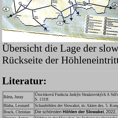
Übersicht die Lage der slo
Rückseite der Höhleneintrit
Literatur:
Útocisková Funkcia Jaskýn Straázovských A Súl
Bárta, Juray
S. 131ff.
Blaha, Leonard
Schauhöhlen der Slowakei, in: Akten des. 5. Kong
Brack, Christian
Die schönsten
Höhlen der Slowakei
, 2022,