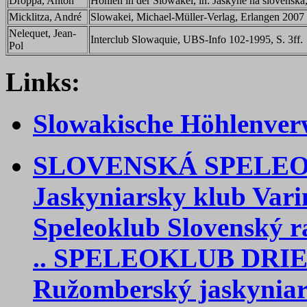
Droppa, Anton
Höhlen in der Slowakei, in: Jaskyne na slovenska
Micklitza, André
Slowakei, Michael-Müller-Verlag, Erlangen 2007
Nelequet, Jean-
Interclub Slowaquie, UBS-Info 102-1995, S. 3ff.
Pol
Links:
Slowakische Höhlenver
SLOVENSKÁ SPELE
Jaskyniarsky klub Vari
Speleoklub Slovenský r
.. SPELEOKLUB DRIE
Ružomberský jaskyniar