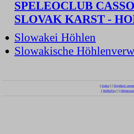
SPELEOCLUB CASSO
SLOVAK KARST - H
Slowakei Höhlen
Slowakische Höhlenverw
[
Index
]
[
Englisch versi
[
HöRePsy
]
[
Höhlensc