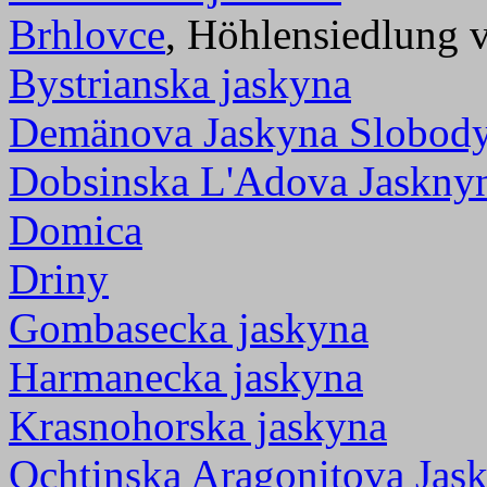
Brhlovce
, Höhlensiedlung 
Bystrianska jaskyna
Demänova Jaskyna Slobod
Dobsinska L'Adova Jaskny
Domica
Driny
Gombasecka jaskyna
Harmanecka jaskyna
Krasnohorska jaskyna
Ochtinska Aragonitova Jas