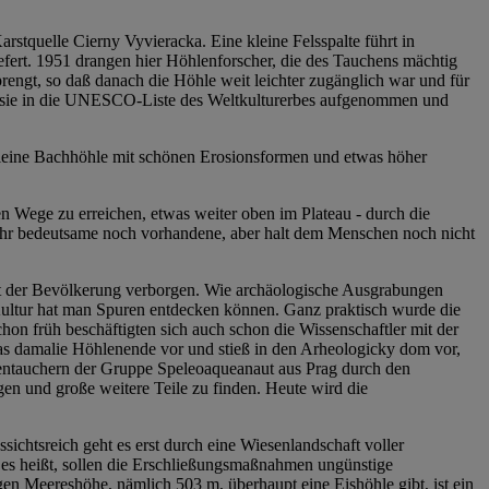
rstquelle Cierny Vyvieracka. Eine kleine Felsspalte führt in
iefert. 1951 drangen hier Höhlenforscher, die des Tauchens mächtig
rengt, so daß danach die Höhle weit leichter zugänglich war und für
 ist sie in die UNESCO-Liste des Weltkulturerbes aufgenommen und
 kleine Bachhöhle mit schönen Erosionsformen und etwas höher
 Wege zu erreichen, etwas weiter oben im Plateau - durch die
ehr bedeutsame noch vorhandene, aber halt dem Menschen noch nicht
icht der Bevölkerung verborgen. Wie archäologische Ausgrabungen
-Kultur hat man Spuren entdecken können. Ganz praktisch wurde die
n früh beschäftigten sich auch schon die Wissenschaftler mit der
as damalie Höhlenende vor und stieß in den Arheologicky dom vor,
entauchern der Gruppe Speleoaqueanaut aus Prag durch den
n und große weitere Teile zu finden. Heute wird die
chtsreich geht es erst durch eine Wiesenlandschaft voller
e es heißt, sollen die Erschließungsmaßnahmen ungünstige
n Meereshöhe, nämlich 503 m, überhaupt eine Eishöhle gibt, ist ein