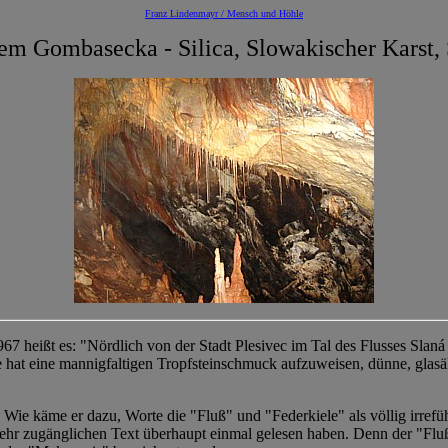
Franz Lindenmayr / Mensch und Höhle
em Gombasecka - Silica, Slowakischer Karst,
67 heißt es: "Nördlich von der Stadt Plesivec im Tal des Flusses Slan
at eine mannigfaltigen Tropfsteinschmuck aufzuweisen, dünne, glasähn
n? Wie käme er dazu, Worte die "Fluß" und "Federkiele" als völlig irre
r zugänglichen Text überhaupt einmal gelesen haben. Denn der "Fluß" i