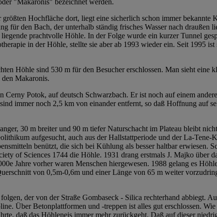
 oder "Makaronis" bezeichnet werden.
größten Hochfläche dort, liegt eine sicherlich schon immer bekannte Ka
ng für den Bach, der unterhalb ständig frisches Wasser nach draußen l
liegende prachtvolle Höhle. In der Folge wurde ein kurzer Tunnel gesp
therapie in der Höhle, stellte sie aber ab 1993 wieder ein. Seit 1995
chten Höhle sind 530 m für den Besucher erschlossen. Man sieht eine
n den Makaronis.
Cerny Potok, auf deutsch Schwarzbach. Er ist noch auf einem anderen
sind immer noch 2,5 km von einander entfernt, so daß Hoffnung auf s
anger, 30 m breiter und 90 m tiefer Naturschacht im Plateau bleibt n
Neolithikum aufgesucht, auch aus der Hallstattperiode und der La-Tene
teln benützt, die sich bei Kühlung als besser haltbar erwiesen. Scho
iety of Sciences 1744 die Höhle. 1931 drang erstmals J. Majko über d
 1000e Jahre vorher waren Menschen hiergewesen. 1988 gelang es Höhl
erschnitt von 0,5m-0,6m und einer Länge von 65 m weiter vorzudringe
en, der von der Straße Gombaseck - Silica rechterhand abbiegt. Aussi
ne. Über Betonplattformen und -treppen ist alles gut erschlossen. Wi
rte, daß das Höhleneis immer mehr zurückgeht. Daß auf dieser niedrige