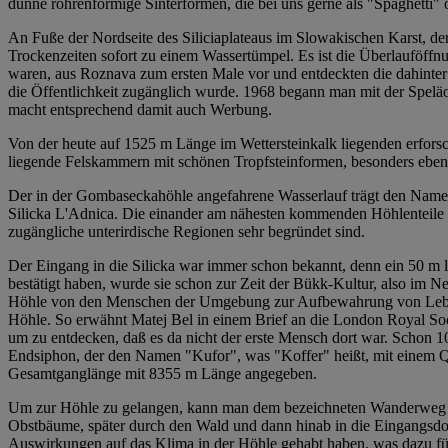
dünne röhrenförmige Sinterformen, die bei uns gerne als "Spaghetti"
An Fuße der Nordseite des Siliciaplateaus im Slowakischen Karst, der 
Trockenzeiten sofort zu einem Wassertümpel. Es ist die Überlauföffnu
waren, aus Roznava zum ersten Male vor und entdeckten die dahinter 
die Öffentlichkeit zugänglich wurde. 1968 begann man mit der Speläo
macht entsprechend damit auch Werbung.
Von der heute auf 1525 m Länge im Wettersteinkalk liegenden erfors
liegende Felskammern mit schönen Tropfsteinformen, besonders ebe
Der in der Gombaseckahöhle angefahrene Wasserlauf trägt den Namen 
Silicka L'Adnica. Die einander am nähesten kommenden Höhlenteile 
zugängliche unterirdische Regionen sehr begründet sind.
Der Eingang in die Silicka war immer schon bekannt, denn ein 50 m l
bestätigt haben, wurde sie schon zur Zeit der Bükk-Kultur, also im 
Höhle von den Menschen der Umgebung zur Aufbewahrung von Lebensmit
Höhle. So erwähnt Matej Bel in einem Brief an die London Royal Soc
um zu entdecken, daß es da nicht der erste Mensch dort war. Schon
Endsiphon, der den Namen "Kufor", was "Koffer" heißt, mit einem Qu
Gesamtganglänge mit 8355 m Länge angegeben.
Um zur Höhle zu gelangen, kann man dem bezeichneten Wanderweg folg
Obstbäume, später durch den Wald und dann hinab in die Eingangsdoli
Auswirkungen auf das Klima in der Höhle gehabt haben, was dazu füh