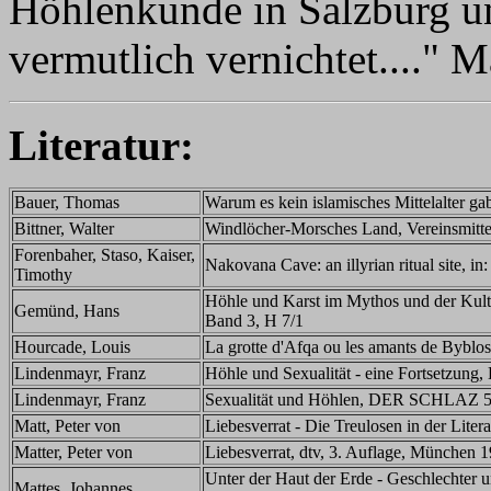
Höhlenkunde in Salzburg u
vermutlich vernichtet...." M
Literatur:
Bauer, Thomas
Warum es kein islamisches Mittelalter g
Bittner, Walter
Windlöcher-Morsches Land, Vereinsmitte
Forenbaher, Staso, Kaiser,
Nakovana Cave: an illyrian ritual site, i
Timothy
Höhle und Karst im Mythos und der Kultu
Gemünd, Hans
Band 3, H 7/1
Hourcade, Louis
La grotte d'Afqa ou les amants de Byblos,
Lindenmayr, Franz
Höhle und Sexualität - eine Fortsetzun
Lindenmayr, Franz
Sexualität und Höhlen, DER SCHLAZ 51
Matt, Peter von
Liebesverrat - Die Treulosen in der Liter
Matter, Peter von
Liebesverrat, dtv, 3. Auflage, München 
Unter der Haut der Erde - Geschlechter u
Mattes, Johannes