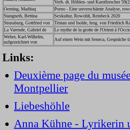
Verb. dt. Höhlen- und Karstforscher 59(
Oeming, Maditaq
Porno - Eine unverschämte Analyse, row
Stangneth, Bettina
Sexkultur, Rowohlt, Reinbeck 2020
Strassburg, Gottfried von
Tristan und Isolde, hrsg. von Friedrich R
La Varende, Gabriel de
Le mythe de la grotte de l'Orient à l'Occ
Weber, Karl-Wilhelm,
Auf einen Wein mit Seneca, Gespräche üb
aufgezeichnet von
Links:
Deuxième page du musée
Montpellier
Liebeshöhle
Anna Kühne - Lyrikerin 