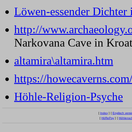
Löwen-essender Dichter i
http://www.archaeology.o
Narkovana Cave in Kroati
altamira\altamira.htm
https://howecaverns.com/
Höhle-Religion-Psyche
[
Index
]
[
Englisch versi
[
HöRePsy
]
[
Höhlensc