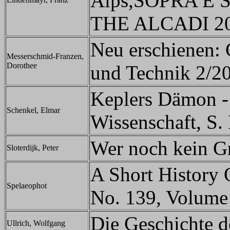
Alps,SOPRA E
THE ALCADI 2020,
Neu erschienen: 
Messerschmid-Franzen,
Dorothee
und Technik 2/20
Keplers Dämon -
Schenkel, Elmar
Wissenschaft, S.
Wer noch kein Gr
Sloterdijk, Peter
A Short History
Spelaeophot
No. 139, Volume
Die Geschichte d
Ullrich, Wolfgang