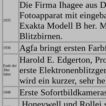
Die Firma Ihagee aus Dr
Fotoapparat mit eingeba
1935
Exakta Modell B her. M
Blitzbirnen.
Agfa bringt ersten Far
1936
Harold E. Edgerton, Pr
Ende der
erste Elektronenblitzger
30er
Jahre
wird ein kurzer, sehr he
Erste Sofortbildkamera
1948
Honeywell und Rollei st