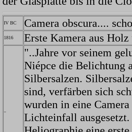
der Glasplatte bis in die Cl
Camera obscura.... scho
IV BC
Erste Kamera aus Holz
1816
"..Jahre vor seinem gel
Niépce die Belichtung 
Silbersalzen. Silbersal
sind, verfärben sich sc
wurden in eine Camera 
..
Lichteinfall ausgesetzt
Heliographie eine erst