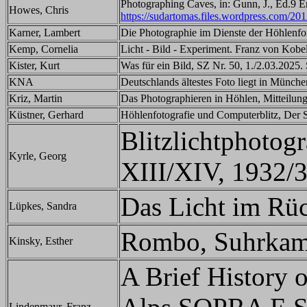
Photographing Caves, in: Gunn, J., Ed.9 
Howes, Chris
https://sudartomas.files.wordpress.com/20
Karner, Lambert
Die Photographie im Dienste der Höhlenfo
Kemp, Cornelia
Licht - Bild - Experiment. Franz von Kobel
Kister, Kurt
Was für ein Bild, SZ Nr. 50, 1./2.03.2025. 
KNA
Deutschlands ältestes Foto liegt in Münch
Kriz, Martin
Das Photographieren in Höhlen, Mitteilung
Küstner, Gerhard
Höhlenfotografie und Computerblitz, Der S
Blitzlichtphotog
Kyrle, Georg
XIII/XIV, 1932/3
Das Licht im Rü
Lüpkes, Sandra
Rombo, Suhrkamp
Kinsky, Esther
A Brief History 
Lindenmayr, Franz