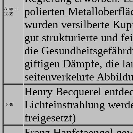
polierten Metalloberflä
August
1839
wurden versilberte Kup
gut strukturierte und fe
die Gesundheitsgefähr
giftigen Dämpfe, die la
seitenverkehrte Abbild
Henry Becquerel entdec
Lichteinstrahlung werd
1839
freigesetzt)
Franz Hanfstaengel gew