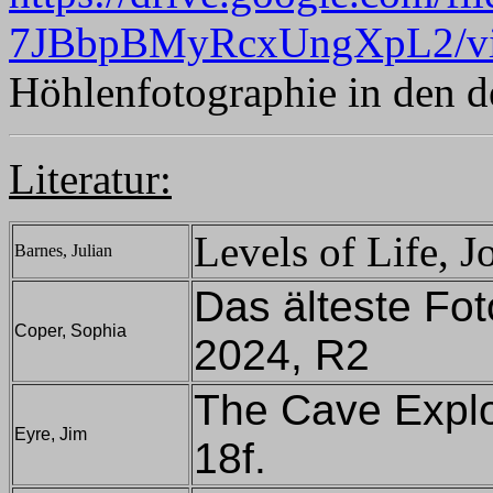
7JBbpBMyRcxUngXpL2/v
Höhlenfotographie in den 
Literatur:
Levels of Life, 
Barnes, Julian
Das älteste Fot
Coper, Sophia
2024, R2
The Cave Explor
Eyre, Jim
18f.