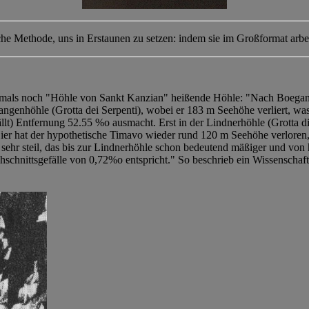
che Methode, uns in Erstaunen zu setzen: indem sie im Großformat arbe
mals noch "Höhle von Sankt Kanzian" heißende Höhle: "Nach Boegan tr
angenhöhle (Grotta dei Serpenti), wobei er 183 m Seehöhe verliert, was
lt) Entfernung 52.55 %o ausmacht. Erst in der Lindnerhöhle (Grotta di
Hier hat der hypothetische Timavo wieder rund 120 m Seehöhe verloren
ehr steil, das bis zur Lindnerhöhle schon bedeutend mäßiger und von hi
schnittsgefälle von 0,72%o entspricht." So beschrieb ein Wissenschaf