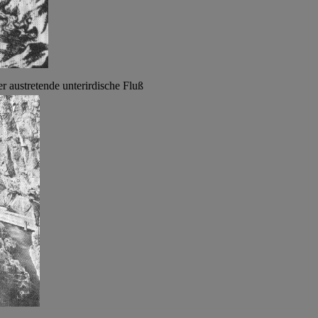
er austretende unterirdische Fluß