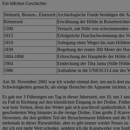
Ein bißchen Geschichte:
Steinzeit, Bronze-, Eisenzeit
Archäologische Funde bestätigen die An
Römerzeit
Erwähnung der Höhle in Reiseberichte
1599
Versuch, mit Hilfe von schwimmenden 
1815
Erfolgreiche Durchschwimmung des Ver
1819
Anlegung eines Weges bis zum Höhlen
1839
Begehung der ersten 300 Meter der Hau
1884-1890
Erforschung der Hauptteile der Höhle d
1904
Entdeckung der Tiha Jama (Stille Höhle
1986
Aufnahme in die UNESCO-Liste des We
Am 30. November 2001 war ich wieder einmal dort, um auch dort mal m
Schwierigkeiten gemacht, als einige Besucher die Apparate zückten,
Es gab nur 3 Führungen am Tag in dieser Jahreszeit, um 10, um 1 un
zu Fuß in Richtung auf den künstlichen Eingang in der Doline. Frühe
war kein Verlust, denn das Wetter gab sich prachtvoll spätherbstlich.
geschotterten Weg hinunter in die riesige Doline. Eine große Z-Kurv
Slowenen, die den größten Teil der Besuchermasse bildeten und die En
mehrmals in dieser Riesenhöhle, aber es gibt immer wieder Neues zu s
der ich erst mehr Wert schenke, seitdem ich die Kunstwerke von Soph