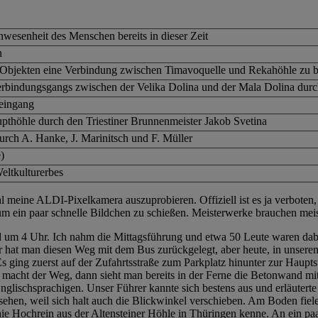
wesenheit des Menschen bereits in dieser Zeit
n
Objekten eine Verbindung zwischen Timavoquelle und Rekahöhle zu 
bindungsgangs zwischen der Velika Dolina und der Mala Dolina durch
eingang
pthöhle durch den Triestiner Brunnenmeister Jakob Svetina
urch A. Hanke, J. Marinitsch und F. Müller
)
ltkulturerbes
eine ALDI-Pixelkamera auszuprobieren. Offiziell ist es ja verboten, zu
 um ein paar schnelle Bildchen zu schießen. Meisterwerke brauchen me
d um 4 Uhr. Ich nahm die Mittagsführung und etwa 50 Leute waren dab
r hat man diesen Weg mit dem Bus zurückgelegt, aber heute, in unsere
 Es ging zuerst auf der Zufahrtsstraße zum Parkplatz hinunter zur Haupt
e macht der Weg, dann sieht man bereits in der Ferne die Betonwand mi
glischsprachigen. Unser Führer kannte sich bestens aus und erläuterte 
ehen, weil sich halt auch die Blickwinkel verschieben. Am Boden fielen
ie Hochrein aus der Altensteiner Höhle in Thüringen kenne. An ein paa