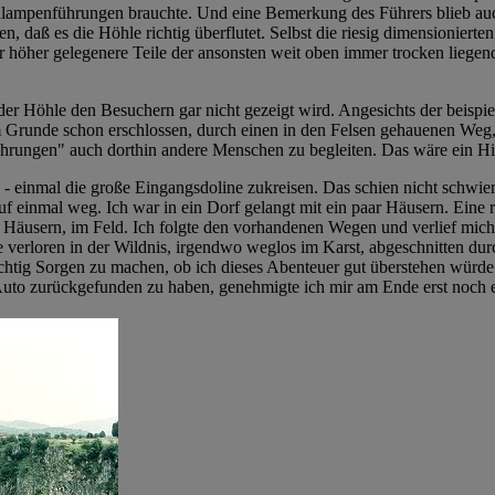
idlampenführungen brauchte. Und eine Bemerkung des Führers blieb a
en, daß es die Höhle richtig überflutet. Selbst die riesig dimensioni
er höher gelegenere Teile der ansonsten weit oben immer trocken lie
 der Höhle den Besuchern gar nicht gezeigt wird. Angesichts der beis
m im Grunde schon erschlossen, durch einen in den Felsen gehauenen Weg
hrungen" auch dorthin andere Menschen zu begleiten. Das wäre ein Hi
 einmal die große Eingangsdoline zukreisen. Das schien nicht schwieri
 einmal weg. Ich war in ein Dorf gelangt mit ein paar Häusern. Eine 
Häusern, im Feld. Ich folgte den vorhandenen Wegen und verlief mich a
erloren in der Wildnis, irgendwo weglos im Karst, abgeschnitten durch 
htig Sorgen zu machen, ob ich dieses Abenteuer gut überstehen würde.
uto zurückgefunden zu haben, genehmigte ich mir am Ende erst noch e