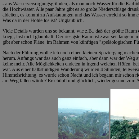
- aus Wasserversorgungsgründen, als man noch Wasser für die Karb
die Hochwässer. Alle paar Jahre gibt es so große Niederschläge drauß
ableiten, es kommt zu Aufstauungen und das Wasser erreicht so imm
Was da in der Höhle los ist? Unglaublich.
Viele Details wurden uns so bekannt, wie z.B., daß der größte Raum
kriegt, fast nicht glaubhaft. Der riesigste Raum ist zwar seit lange
gibt aber schon Pläne, im Rahmen von künftigen "speläologischen Fü
Nach der Führung wollte ich noch einen kleinen Spaziergang machen -
herum. Anfangs war das auch ganz einfach, aber dann war der Weg auf
keine mehr. Alle Möglichkeiten endeten in irgend welchen Höfen, bei 
war. Aus einer halbstündigen Wanderung wurden 4 Stunden, teilweise v
Himmelsrichtung, es wurde schon Nacht und ich begann mir schon ric
am Weg fallen würde? Erschöpft und glücklich, wieder gesund zum A