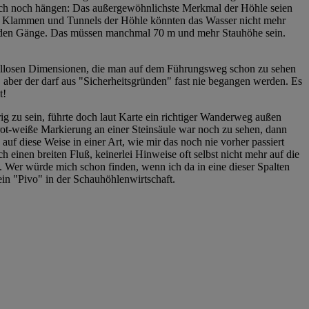
uch noch hängen: Das außergewöhnlichste Merkmal der Höhle seien
erten Klammen und Tunnels der Höhle könnten das Wasser nicht mehr
genden Gänge. Das müssen manchmal 70 m und mehr Stauhöhe sein.
piellosen Dimensionen, die man auf dem Führungsweg schon zu sehen
, aber der darf aus "Sicherheitsgründen" fast nie begangen werden. Es
t!
g zu sein, führte doch laut Karte ein richtiger Wanderweg außen
rot-weiße Markierung an einer Steinsäule war noch zu sehen, dann
uf diese Weise in einer Art, wie mir das noch nie vorher passiert
einen breiten Fluß, keinerlei Hinweise oft selbst nicht mehr auf die
 Wer würde mich schon finden, wenn ich da in eine dieser Spalten
in "Pivo" in der Schauhöhlenwirtschaft.