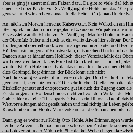
aber es ging ja zuerst mal um Fakten dazu. Da gibt so viele, daß ich 
einen Text über Kirche von St. Wolfgang, die Höhle und das "Eierpic
gewesen und wir strebten danach in die Betten. Ob jemand in der N
Am nächsten Morgen herrschte Kaiserwetter. Kein Wölkchen am Himm
Stechapfel, und dann um die geplante Exkursion. Wir paßten alle in m
Erstes Ziel war die Kirche von St. Wolfgang. Manfred holte im Haus da
der Oberpfalz früher und noch ist ein wenig davon hier spürbar. Der 
Höhlenportal oberhalb und, wenn man genau hinschaute, und Beschei
Höhlendarstellungen auf Kunstwerken, entsprechend hoch darf das Int
Danach ging es hinauf zum Hohlloch, dieser Vorzeigehöhle der Oberp
wird massiv enttäuscht. Das Portal ist 16 m breit und 11 m hoch, aber 
worden ist. Ein Holzpodest ist da, das einmal im Jahr zu einem Höhle
altes Gerümpel liegt drinnen, der Blick lohnt sich nicht.
Nach links ging es weiter, durch einen richtigen Durchschlupf im F
gegeben hat, je genutzt wurde? Die schriftlichen Quellen enthalten 
Bierkeller genutzt und entsprechend gut ist auch der Zugang dazu als
Zerstörungen am Höhlenschmuck nicht viel von dem Wirken der Mens
Gab es hier mal eine "Haschparty"? Ist das ein Hinweis darauf, daß 
Wertvorstellungen nicht geteilt haben und mal richtig ihr Leben gel
Rauschmitteln und Höhle. Man denke nur an die Schamanen oder das "
Dann ging es weiter zur König-Otto-Höhle. Alte Erinnerungen wurde
herrliche Adventshalle noch im unerschlossenen Zustand besuchen zu 
das Fotoverbot in der Mühlbachhöhle denke! Welten liegen da zwisch