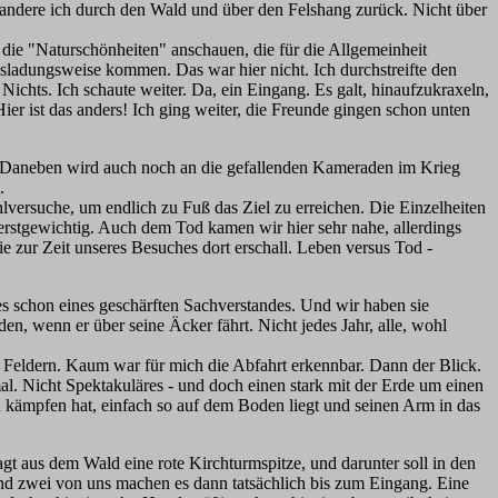
andere ich durch den Wald und über den Felshang zurück. Nicht über
die "Naturschönheiten" anschauen, die für die Allgemeinheit
usladungsweise kommen. Das war hier nicht. Ich durchstreifte den
Nichts. Ich schaute weiter. Da, ein Eingang. Es galt, hinaufzukraxeln,
ier ist das anders! Ich ging weiter, die Freunde gingen schon unten
st. Daneben wird auch noch an die gefallenden Kameraden im Krieg
.
hlversuche, um endlich zu Fuß das Ziel zu erreichen. Die Einzelheiten
hwerstgewichtig. Auch dem Tod kamen wir hier sehr nahe, allerdings
 zur Zeit unseres Besuches dort erschall. Leben versus Tod -
 schon eines geschärften Sachverstandes. Und wir haben sie
n, wenn er über seine Äcker fährt. Nicht jedes Jahr, alle, wohl
 Feldern. Kaum war für mich die Abfahrt erkennbar. Dann der Blick.
al. Nicht Spektakuläres - und doch einen stark mit der Erde um einen
u kämpfen hat, einfach so auf dem Boden liegt und seinen Arm in das
gt aus dem Wald eine rote Kirchturmspitze, und darunter soll in den
und zwei von uns machen es dann tatsächlich bis zum Eingang. Eine