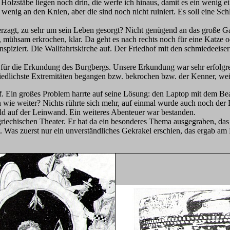
r Holzstäbe liegen noch drin, die werfe ich hinaus, damit es ein wenig e
n wenig an den Knien, aber die sind noch nicht ruiniert. Es soll eine 
 verzagt, zu sehr um sein Leben gesorgt? Nicht genügend an das große
 mühsam erkrochen, klar. Da geht es nach rechts noch für eine Katze o
nspiziert. Die Wallfahrtskirche auf. Der Friedhof mit den schmiedeeis
it für die Erkundung des Burgbergs. Unsere Erkundung war sehr erfol
chiedlichste Extremitäten begangen bzw. bekrochen bzw. der Kenner, we
uf. Ein großes Problem harrte auf seine Lösung: den Laptop mit dem B
n wie weiter? Nichts rührte sich mehr, auf einmal wurde auch noch de
ild auf der Leinwand. Ein weiteres Abenteuer war bestanden.
griechischen Theater. Er hat da ein besonderes Thema ausgegraben, das 
 Was zuerst nur ein unverständliches Gekrakel erschien, das ergab am 