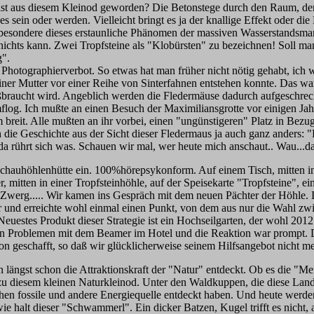
ist aus diesem Kleinod geworden? Die Betonstege durch den Raum, der 
sein oder werden. Vielleicht bringt es ja der knallige Effekt oder die 
besondere dieses erstaunliche Phänomen der massiven Wasserstandsmark
 nichts kann. Zwei Tropfsteine als "Klobürsten" zu bezeichnen! Soll ma
g".
Photographierverbot. So etwas hat man früher nicht nötig gehabt, ich 
einer Mutter vor einer Reihe von Sinterfahnen entstehen konnte. Das w
mißbraucht wird. Angeblich werden die Fledermäuse dadurch aufgeschrec
mflog. Ich mußte an einen Besuch der Maximiliansgrotte vor einigen 
eit. Alle mußten an ihr vorbei, einen "ungünstigeren" Platz in Bezug
 die Geschichte aus der Sicht dieser Fledermaus ja auch ganz anders: "E
 da rührt sich was. Schauen wir mal, wer heute mich anschaut.. Wau...d
r Schauhöhlenhütte ein. 100%hörepsykonform. Auf einem Tisch, mitten 
 mitten in einer Tropfsteinhöhle, auf der Speisekarte "Tropfsteine", 
r Zwerg..... Wir kamen ins Gespräch mit dem neuen Pächter der Höhle.
 und erreichte wohl einmal einen Punkt, von dem aus nur die Wahl z
Neuestes Produkt dieser Strategie ist ein Hochseilgarten, der wohl 20
Problemen mit dem Beamer im Hotel und die Reaktion war prompt. Der 
hon geschafft, so daß wir glücklicherweise seinem Hilfsangebot nicht m
ängst schon die Attraktionskraft der "Natur" entdeckt. Ob es die "Men
u diesem kleinen Naturkleinod. Unter den Waldkuppen, die diese Landsch
n fossile und andere Energiequelle entdeckt haben. Und heute werden
alt dieser "Schwammerl". Ein dicker Batzen, Kugel trifft es nicht, au