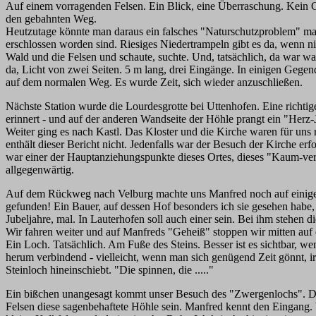
Auf einem vorragenden Felsen. Ein Blick, eine Überraschung. Kein 
den gebahnten Weg.
Heutzutage könnte man daraus ein falsches "Naturschutzproblem" mac
erschlossen worden sind. Riesiges Niedertrampeln gibt es da, wenn ni
Wald und die Felsen und schaute, suchte. Und, tatsächlich, da war was
da, Licht von zwei Seiten. 5 m lang, drei Eingänge. In einigen Gegend
auf dem normalen Weg. Es wurde Zeit, sich wieder anzuschließen.
Nächste Station wurde die Lourdesgrotte bei Uttenhofen. Eine richti
erinnert - und auf der anderen Wandseite der Höhle prangt ein "Herz-
Weiter ging es nach Kastl. Das Kloster und die Kirche waren für uns 
enthält dieser Bericht nicht. Jedenfalls war der Besuch der Kirche er
war einer der Hauptanziehungspunkte dieses Ortes, dieses "Kaum-verw
allgegenwärtig.
Auf dem Rückweg nach Velburg machte uns Manfred noch auf einige L
gefunden! Ein Bauer, auf dessen Hof besonders ich sie gesehen habe, 
Jubeljahre, mal. In Lauterhofen soll auch einer sein. Bei ihm stehen d
Wir fahren weiter und auf Manfreds "Geheiß" stoppen wir mitten auf
Ein Loch. Tatsächlich. Am Fuße des Steins. Besser ist es sichtbar, w
herum verbindend - vielleicht, wenn man sich genügend Zeit gönnt, i
Steinloch hineinschiebt. "Die spinnen, die ....."
Ein bißchen unangesagt kommt unser Besuch des "Zwergenlochs". Da st
Felsen diese sagenbehaftete Höhle sein. Manfred kennt den Eingang. 