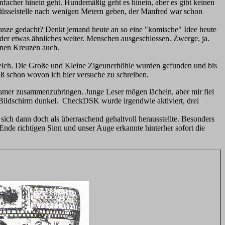
infacher hinein geht. Hundemäßig geht es hinein, aber es gibt keinen
Schlüsselstelle nach wenigen Metern geben, der Manfred war schon
 Ganze gedacht? Denkt jemand heute an so eine "komische" Idee heute
der etwas ähnliches weiter. Menschen ausgeschlossen. Zwerge, ja.
ernen Kreuzen auch.
greich. Die Große und Kleine Zigeunerhöhle wurden gefunden und bis
iß schon wovon ich hier versuche zu schreiben.
eamer zusammenzubringen. Junge Leser mögen lächeln, aber mir fiel
r Bildschirm dunkel. CheckDSK wurde irgendwie aktiviert, drei
sich dann doch als überraschend gehaltvoll herausstellte. Besonders
Ende richtigen Sinn und unser Auge erkannte hinterher sofort die