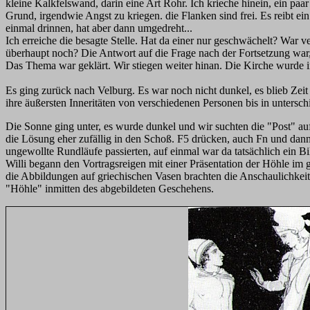
kleine Kalkfelswand, darin eine Art Rohr. Ich krieche hinein, ein paa
Grund, irgendwie Angst zu kriegen. die Flanken sind frei. Es reibt ei
einmal drinnen, hat aber dann umgedreht...
Ich erreiche die besagte Stelle. Hat da einer nur geschwächelt? War
überhaupt noch? Die Antwort auf die Frage nach der Fortsetzung war,
Das Thema war geklärt. Wir stiegen weiter hinan. Die Kirche wurde i
Es ging zurück nach Velburg. Es war noch nicht dunkel, es blieb Ze
ihre äußersten Inneritäten von verschiedenen Personen bis in unters
Die Sonne ging unter, es wurde dunkel und wir suchten die "Post" a
die Lösung eher zufällig in den Schoß. F5 drücken, auch Fn und dan
ungewollte Rundläufe passierten, auf einmal war da tatsächlich ein B
Willi begann den Vortragsreigen mit einer Präsentation der Höhle im 
die Abbildungen auf griechischen Vasen brachten die Anschaulichkeit.
"Höhle" inmitten des abgebildeten Geschehens.