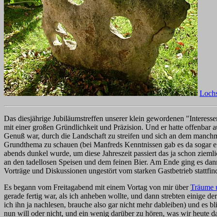
Lochs
Das diesjährige Jubiläumstreffen unserer klein gewordenen "Interessen
mit einer großen Gründlichkeit und Präzision. Und er hatte offenbar a
Genuß war, durch die Landschaft zu streifen und sich an dem manchm
Grundthema zu schauen (bei Manfreds Kenntnissen gab es da sogar ein
abends dunkel wurde, um diese Jahreszeit passiert das ja schon ziem
an den tadellosen Speisen und dem feinen Bier. Am Ende ging es dann
Vorträge und Diskussionen ungestört vom starken Gastbetrieb stattfi
Es begann vom Freitagabend mit einem Vortag von mir über
Träume 
gerade fertig war, als ich anheben wollte, und dann strebten einige 
ich ihn ja nachlesen, brauche also gar nicht mehr dableiben) und es bl
nun will oder nicht, und ein wenig darüber zu hören, was wir heute d