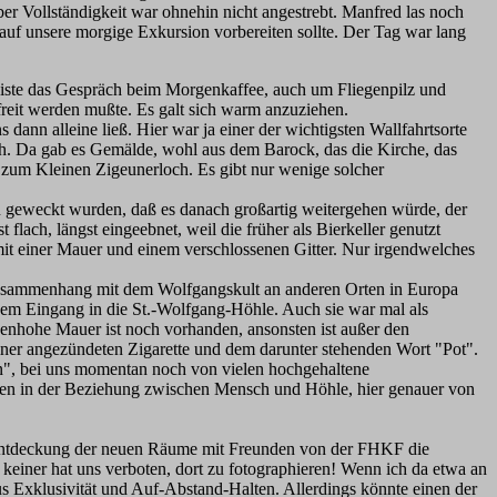
ber Vollständigkeit war ohnehin nicht angestrebt. Manfred las noch
auf unsere morgige Exkursion vorbereiten sollte. Der Tag war lang
ste das Gespräch beim Morgenkaffee, auch um Fliegenpilz und
efreit werden mußte. Es galt sich warm anzuziehen.
dann alleine ließ. Hier war ja einer der wichtigsten Wallfahrtsorte
ach. Da gab es Gemälde, wohl aus dem Barock, das die Kirche, das
zum Kleinen Zigeunerloch. Es gibt nur wenige solcher
n geweckt wurden, daß es danach großartig weitergehen würde, der
flach, längst eingeebnet, weil die früher als Bierkeller genutzt
 mit einer Mauer und einem verschlossenen Gitter. Nur irgendwelches
m Zusammenhang mit dem Wolfgangskult an anderen Orten in Europa
 dem Eingang in die St.-Wolfgang-Höhle. Auch sie war mal als
ckenhohe Mauer ist noch vorhanden, ansonsten ist außer den
er angezündeten Zigarette und dem darunter stehenden Wort "Pot".
en", bei uns momentan noch von vielen hochgehaltene
nchen in der Beziehung zwischen Mensch und Höhle, hier genauer von
r Entdeckung der neuen Räume mit Freunden von der FHKF die
keiner hat uns verboten, dort zu fotographieren! Wenn ich da etwa an
 Exklusivität und Auf-Abstand-Halten. Allerdings könnte einen der