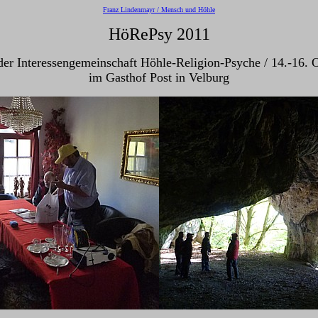
Franz Lindenmayr / Mensch und Höhle
HöRePsy 2011
 der Interessengemeinschaft Höhle-Religion-Psyche / 14.-16. 
im Gasthof Post in Velburg