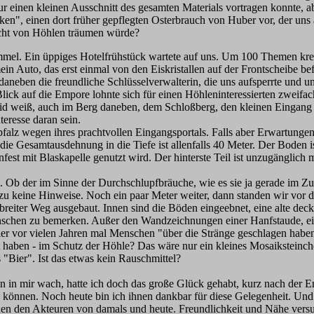
nur einen kleinen Ausschnitt des gesamten Materials vortragen konnte, a
ken", einen dort früher gepflegten Osterbrauch von Huber vor, der uns 
acht von Höhlen träumen würde?
el. Ein üppiges Hotelfrühstück wartete auf uns. Um 100 Themen krei
ein Auto, das erst einmal von den Eiskristallen auf der Frontscheibe b
neben die freundliche Schlüsselverwalterin, die uns aufsperrte und uns 
Blick auf die Empore lohnte sich für einen Höhleninteressierten zweif
d weiß, auch im Berg daneben, dem Schloßberg, den kleinen Eingang 
eresse daran sein.
falz wegen ihres prachtvollen Eingangsportals. Falls aber Erwartunge
die Gesamtausdehnung in die Tiefe ist allenfalls 40 Meter. Der Boden ist 
nfest mit Blaskapelle genutzt wird. Der hinterste Teil ist unzugänglich
els. Ob der im Sinne der Durchschlupfbräuche, wie es sie ja gerade i
dazu keine Hinweise. Noch ein paar Meter weiter, dann standen wir vor
 breiter Weg ausgebaut. Innen sind die Böden eingeebnet, eine alte de
chen zu bemerken. Außer den Wandzeichnungen einer Hanfstaude, ein
hier vor vielen Jahren mal Menschen "über die Stränge geschlagen hab
ebt haben - im Schutz der Höhle? Das wäre nur ein kleines Mosaikstei
Bier". Ist das etwas kein Rauschmittel?
n in mir wach, hatte ich doch das große Glück gehabt, kurz nach de
können. Noch heute bin ich ihnen dankbar für diese Gelegenheit. Und 
en den Akteuren von damals und heute. Freundlichkeit und Nähe versus