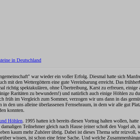
teine in Deutschland
gemeinschaft" war wieder ein voller Erfolg. Diesmal hatte sich Manfred
uch mit den Wettergöttern eine gute Vereinbarung erreicht. Das frühherbs
al richtig spektakulären, ohne Übertreibung, Karst zu erfreuen, eini
ige Raritäten zu bewundern!) und natürlich auch einige Höhlen zu dur
lich früh im Vergleich zum Sommer, verzogen wir uns dann in das gemüt
 in den uns alleine überlassenen Fernsehraum, in dem wir alle gut Pla
nden konnten.
und Höhlen
. 1995 hatten ich bereits diesen Vortrag halten wollen, hatt
der damaligen Teilnehmer gleich nach Hause (einer schoß den Vogel ab, 
ieben kaum mehr Zuhörer übrig. Dabei ist dieses Thema sehr reizvoll, wei
arüber wissen, ist schon eine feine Sache. Und welche Zusammenhänge e