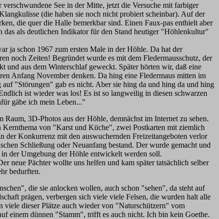
verschwundene See in der Mitte, jetzt die Versuche mit farbiger
Klangkulisse (die haben sie noch nicht probiert scheinbar). Auf der
en, die quer die Halle bemerkbar sind. Einen Faux-pas enthielt aber
n das als deutlichen Indikator für den Stand heutiger "Höhlenkultur"
war ja schon 1967 zum ersten Male in der Höhle. Da hat der
aren noch Zeiten! Begründet wurde es mit dem Fledermausschutz, der
kt und aus dem Winterschlaf geweckt. Später hörten wir, daß eine
Jahren Anfang November denken. Da hing eine Fledermaus mitten im
 auf "Störungen" gab es nicht. Aber sie hing da und hing da und hing
ndlich ist wieder was los! Es ist so langweilig in diesen schwarzen
afür gäbe ich mein Leben..."
im Raum, 3D-Photos aus der Höhle, demnächst im Internet zu sehen.
ein Kernthema von "Karst und Küche", zwei Postkarten mit ziemlich
 In der Konkurrenz mit den auswuchernden Freizeitangeboten verlor
wischen Schließung oder Neuanfang bestand. Der wurde gemacht und
12 in der Umgebung der Höhle entwickelt werden soll.
neue Pächter wollte uns helfen und kam später tatsächlich selber
ehr bedurften.
schen", die sie anlocken wollen, auch schon "sehen", da steht auf
aft prägen, verbergen sich viele viele Felsen, die wurden halt alle
 viele dieser Plätze auch wieder von "Naturschützern" vom
f einem dünnen "Stamm", trifft es auch nicht. Ich bin kein Goethe.