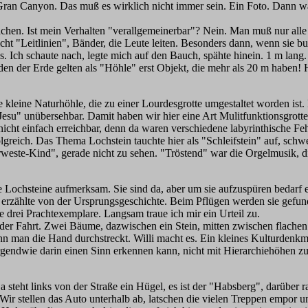
Gran Canyon. Das muß es wirklich nicht immer sein. Ein Foto. Dann w
hen. Ist mein Verhalten "verallgemeinerbar"? Nein. Man muß nur alle 
cht "Leitlinien", Bänder, die Leute leiten. Besonders dann, wenn sie b
. Ich schaute nach, legte mich auf den Bauch, spähte hinein. 1 m lang. 
en der Erde gelten als "Höhle" erst Objekt, die mehr als 20 m haben! H
ge kleine Naturhöhle, die zu einer Lourdesgrotte umgestaltet worden i
Jesu" unübersehbar. Damit haben wir hier eine Art Mulitfunktionsgrotte
nicht einfach erreichbar, denn da waren verschiedene labyrinthische Fe
folgreich. Das Thema Lochstein tauchte hier als "Schleifstein" auf, sc
este-Kind", gerade nicht zu sehen. "Tröstend" war die Orgelmusik, die
ochsteine aufmerksam. Sie sind da, aber um sie aufzuspüren bedarf es
erzählte von der Ursprungsgeschichte. Beim Pflügen werden sie gefunde
ie drei Prachtexemplare. Langsam traue ich mir ein Urteil zu.
 der Fahrt. Zwei Bäume, dazwischen ein Stein, mitten zwischen flachen
enn man die Hand durchstreckt. Willi macht es. Ein kleines Kulturdenkm
rgendwie darin einen Sinn erkennen kann, nicht mit Hierarchiehöhen z
eht links von der Straße ein Hügel, es ist der "Habsberg", darüber ra
Wir stellen das Auto unterhalb ab, latschen die vielen Treppen empor 