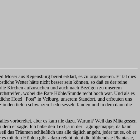
 Moser aus Regensburg bereit erklärt, es zu organisieren. Er tat dies
tliche Wetter hätte nicht besser sein können, so daß es der reine
ge alte Kirchen aufzusuchen und auch nach Bezügen zu unserem
chstreifen, wobei die Rate Höhle/Stunde recht hoch war. Und als es
liche Hotel "Post" in Velburg, unserem Standort, und erfreuten uns
tz in den tiefen schwarzen Ledersesseln fanden und in dem dann die
e alles vorbereitet, aber es kam nie dazu. Warum? Weil das Mittagessen
in dem er sagte: Ich habe den Text ja in der Tagungsmappe, da kann
l das Träumen schließlich uns alle täglich angeht, jeder tut es, ob er
s mit den Höhlen gibt - dazu reicht nicht die blühendste Phantasie,